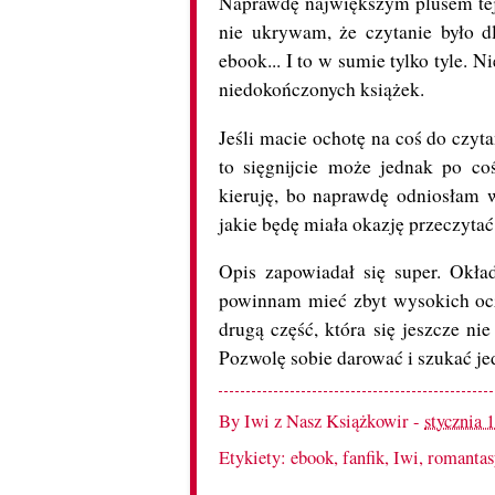
Naprawdę największym plusem tej p
nie ukrywam, że czytanie było d
ebook... I to w sumie tylko tyle. N
niedokończonych książek.
Jeśli macie ochotę na coś do czytan
to sięgnijcie może jednak po co
kieruję, bo naprawdę odniosłam w
jakie będę miała okazję przeczyta
Opis zapowiadał się super. Okła
powinnam mieć zbyt wysokich ocz
drugą część, która się jeszcze ni
Pozwolę sobie darować i szukać je
By
Iwi z Nasz Książkowir
-
stycznia 
Etykiety:
ebook
,
fanfik
,
Iwi
,
romantas