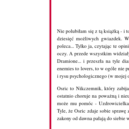
Nie polubiłam się z tą książką - i
dziesięć możliwych gwiazdek. Wi
poleca... Tylko ja, czytając te opi
oczy. A przede wszystkim widziały
Dramione... i przeszła na tyle d
enemies to lovers, to w ogóle nie 
i rysu psychologicznego (w mojej o
Osric to Nikczemnik, który zabija
ostatnio choruje na poważną i nie
może mu pomóc - Uzdrowicielka Fa
Tyle, że Osric zdaje sobie sprawę 
zakony od dawna pałają do siebie 