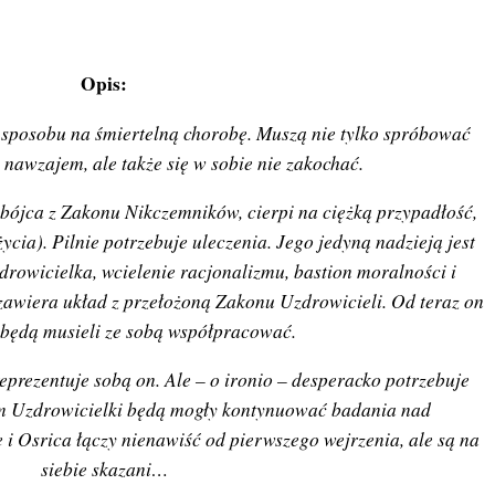
Opis:
 sposobu na śmiertelną chorobę. Muszą nie tylko spróbować
e nawzajem, ale także się w sobie nie zakochać.
ójca z Zakonu Nikczemników, cierpi na ciężką przypadłość,
ycia). Pilnie potrzebuje uleczenia. Jego jedyną nadzieją jest
rowicielka, wcielenie racjonalizmu, bastion moralności i
awiera układ z przełożoną Zakonu Uzdrowicieli. Od teraz on
 będą musieli ze sobą współpracować.
eprezentuje sobą on. Ale – o ironio – desperacko potrzebuje
rym Uzdrowicielki będą mogły kontynuować badania nad
i Osrica łączy nienawiść od pierwszego wejrzenia, ale są na
siebie skazani…