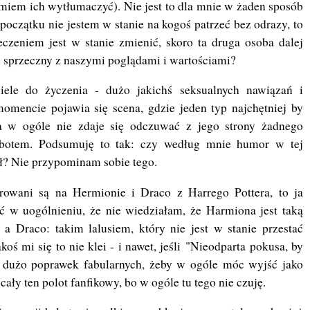
e umiem ich wytłumaczyć). Nie jest to dla mnie w żaden sposób
początku nie jestem w stanie na kogoś patrzeć bez odrazy, to
czeniem jest w stanie zmienić, skoro ta druga osoba dalej
e sprzeczny z naszymi poglądami i wartościami?
ele do życzenia - dużo jakichś seksualnych nawiązań i
mencie pojawia się scena, gdzie jeden typ najchętniej by
na w ogóle nie zdaje się odczuwać z jego strony żadnego
robotem. Podsumuję to tak: czy według mnie humor w tej
ł? Nie przypominam sobie tego.
orowani są na Hermionie i Draco z Harrego Pottera, to ja
 w uogólnieniu, że nie wiedziałam, że Harmiona jest taką
a Draco: takim lalusiem, który nie jest w stanie przestać
oś mi się to nie klei - i nawet, jeśli "Nieodparta pokusa, by
 dużo poprawek fabularnych, żeby w ogóle móc wyjść jako
 cały ten polot fanfikowy, bo w ogóle tu tego nie czuję.