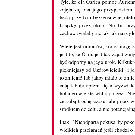
Tyle, że dla Osrica pomoc Aurienn
zajęła się ona jego przypadkiem. 
będą przy tym bezsensowne, nielog
książkę przez okno. No bo przy
zachowywałaby się tak jak nasz głó
Wiele jest minusów, które mogę za
jest to, że Osric jest tak zapatrzo
być odporny na jego urok. Kilkukr
piękniejszy od Uzdrowicielki - i je
to zmienić lub jakby miało to zmie
całą fabułę opiera się o wyzwisk
bohaterowie się widują przez "Nie
ze sobą trochę czasu, ale przez 
środkiem do celu, a nie potencjalną
I tak, "Nieodparta pokusa, by pok
wielkich przełamań jeśli chodzi o 