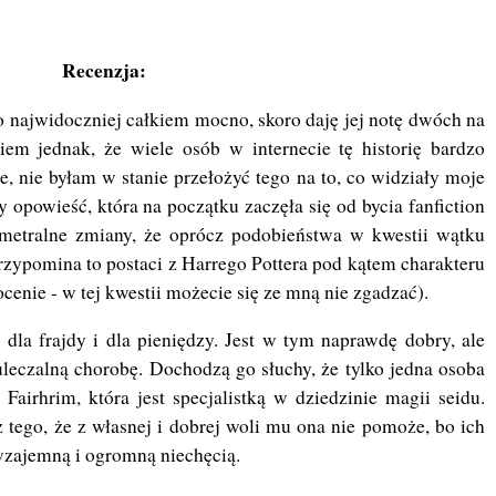
Recenzja:
 to najwidoczniej całkiem mocno, skoro daję jej notę dwóch na
em jednak, że wiele osób w internecie tę historię bardzo
nie, nie byłam w stanie przełożyć tego na to, co widziały moje
 opowieść, która na początku zaczęła się od bycia fanfiction
iametralne zmiany, że oprócz podobieństwa w kwestii wątku
przypomina to postaci z Harrego Pottera pod kątem charakteru
cenie - w tej kwestii możecie się ze mną nie zgadzać).
 dla frajdy i dla pieniędzy. Jest w tym naprawdę dobry, ale
uleczalną chorobę. Dochodzą go słuchy, że tylko jedna osoba
irhrim, która jest specjalistką w dziedzinie magii seidu.
z tego, że z własnej i dobrej woli mu ona nie pomoże, bo ich
wzajemną i ogromną niechęcią.