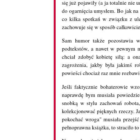
się już pojawiły (a ja totalnie ni
do ogarnięcia umysłem. Bo jak na 
co kilka spotkań w związku z ule
zachowuje się w sposób całkowici
Sam humor także pozostawia wi
podtekstów, a nawet w pewnym mo
chciał zdobyć kobietę siłą: a o
zagrożenia, jakby była jakimś 
powieści chociaż raz mnie rozbawi
Jeśli faktycznie bohaterowie wz
naprawdę bym musiała powiedzieć
snobką w stylu zachowań robota, 
kolekcjonować pięknych rzeczy. Jak
pokochać wroga" musiała przejść
pełnoprawna książka, to straciło to