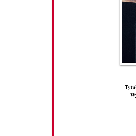
Tytu
Wy