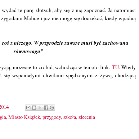
ydać te parę złotych, aby się z nią zapoznać. Ja natomiast
przygodami Malice i już nie mogę się doczekać, kiedy wpadną
ć coś z niczego. W przyrodzie zawsze musi być zachowana
równowaga”
ozycją, możecie to zrobić, wchodząc w ten oto link:
TU
. Wtedy
zyć się wspaniałymi chwilami spędzonymi z żywą, chodzącą
2014
gia
,
Miasto Książek
,
przygody
,
szkoła
,
zlecenia