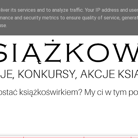
iver its services and to analyze traffic. Your IP address and use
mance and security metrics to ensure quality of service, genera
use.