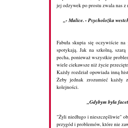
jej odzywek po prostu zwala nas z 
„- Malice. - Psycholożka westc
Fabuła skupia się oczywiście na 
spotykają. Jak na szkolną, szar
pecha, ponieważ wszystkie problemy
wiele ciekawsze niż życie przecię
Każdy rozdział opowiada inną hist
Żeby jednak zrozumieć każdy z
kolejności.
„Gdybym była facet
"Żyli niedługo i nieszczęśliwie" o
przygód i problemów, które nie za