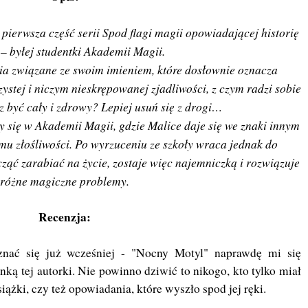
o pierwsza część serii Spod flagi magii opowiadającej historię
– byłej studentki Akademii Magii.
a związane ze swoim imieniem, które dosłownie oznacza
zystej i niczym nieskrępowanej zjadliwości, z czym radzi sobie
 być cały i zdrowy? Lepiej usuń się z drogi…
 się w Akademii Magii, gdzie Malice daje się we znaki innym
mu złośliwości. Po wyrzuceniu ze szkoły wraca jednak do
ząć zarabiać na życie, zostaje więc najemniczką i rozwiązuje
różne magiczne problemy.
Recenzja:
nać się już wcześniej - "Nocny Motyl" naprawdę mi się
anką tej autorki. Nie powinno dziwić to nikogo, kto tylko miał
siążki, czy też opowiadania, które wyszło spod jej ręki.