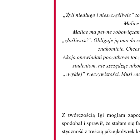
„Żyli niedługo i nieszczęśliwie” t
Malice 
Malice ma pewne zobowiązani
„złośliwość”. Obliguje ją ono do c
znakomicie. Chcesz
Akcja opowiadań początkowo toczy
studentom, nie szczędząc niko
„zwykłej” rzeczywistości. Musi zac
Z twórczością Igi mogłam zapoz
spodobał i sprawił, że stałam się f
styczność z treścią jakiejkolwiek k