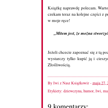
Książkę naprawdę polecam. Warto w
czekam teraz na kolejne części z 
w moje ręce!
„Mitem jest, że można stworzy
Jeżeli chcecie zapoznać się z tą p
wystarczy tylko kupić ją i cies
Złośliwością.
By
Iwi z Nasz Książkowir
-
maja 27, 
Etykiety:
dziewczyna
,
humor
,
Iwi
,
ma
9 komentarzy: