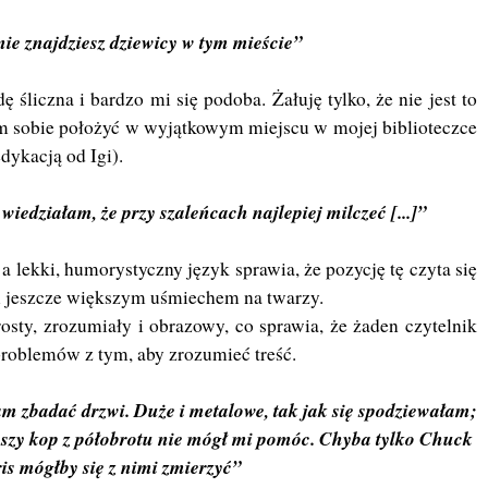
nie znajdziesz dziewicy w tym mieście”
ę śliczna i bardzo mi się podoba. Żałuję tylko, że nie jest to
m sobie położyć w wyjątkowym miejscu w mojej biblioteczce
edykacją od Igi).
iedziałam, że przy szaleńcach najlepiej milczeć [...]”
 a lekki, humorystyczny język sprawia, że pozycję tę czyta się
i jeszcze większym uśmiechem na twarzy.
sty, zrozumiały i obrazowy, co sprawia, że żaden czytelnik
roblemów z tym, aby zrozumieć treść.
m zbadać drzwi. Duże i metalowe, tak jak się spodziewałam;
pszy kop z półobrotu nie mógł mi pomóc. Chyba tylko Chuck
is mógłby się z nimi zmierzyć”