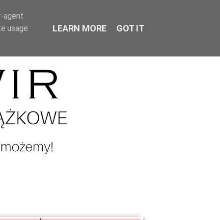
r-agent
LEARN MORE
GOT IT
te usage