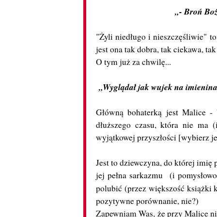
„- Broń Boż
"Żyli niedługo i nieszczęśliwie" t
jest ona tak dobra, tak ciekawa, ta
O tym już za chwilę...
„Wyglądał jak wujek na imieninac
Główną bohaterką jest Malice -
dłuższego czasu, która nie ma (
wyjątkowej przyszłości [wybierz j
Jest to dziewczyna, do której imię 
jej pełna sarkazmu (i pomysłowośc
polubić (przez większość książki k
pozytywne porównanie, nie?)
Zapewniam Was, że przy Malice nie