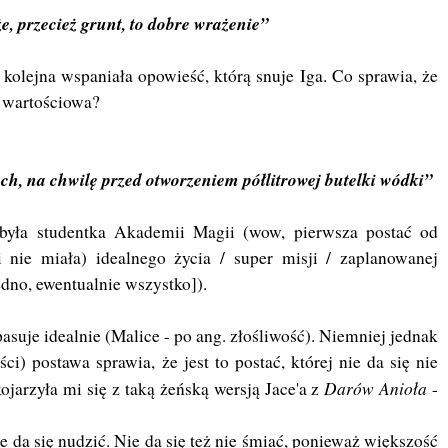
e, przecież grunt, to dobre wrażenie”
o kolejna wspaniała opowieść, którą snuje Iga. Co sprawia, że
k wartościowa?
h, na chwilę przed otworzeniem półlitrowej butelki wódki”
 była studentka Akademii Magii (wow, pierwsza postać od
i nie miała) idealnego życia / super misji / zaplanowanej
edno, ewentualnie wszystko]).
pasuje idealnie (Malice - po ang. złośliwość). Niemniej jednak
i) postawa sprawia, że jest to postać, której nie da się nie
Darów Anioła
ojarzyła mi się z taką żeńską wersją Jace'a z
-
 da się nudzić. Nie da się też nie śmiać, ponieważ większość