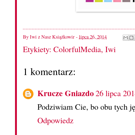
By
Iwi z Nasz Książkowir
-
lipca 26, 2014
Etykiety:
ColorfulMedia
,
Iwi
1 komentarz:
Krucze Gniazdo
26 lipca 20
Podziwiam Cie, bo obu tych j
Odpowiedz