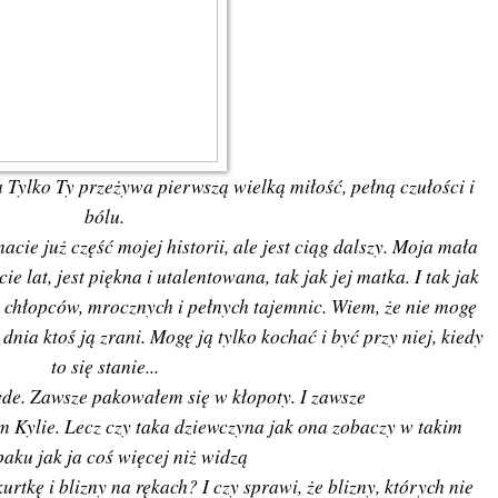
a Tylko Ty przeżywa pierwszą wielką miłość, pełną czułości i
bólu.
ie już część mojej historii, ale jest ciąg dalszy. Moja mała
e lat, jest piękna i utalentowana, tak jak jej matka. I tak jak
 chłopców, mrocznych i pełnych tajemnic. Wiem, że nie mogę
nia ktoś ją zrani. Mogę ją tylko kochać i być przy niej, kiedy
to się stanie...
e. Zawsze pakowałem się w kłopoty. I zawsze
m Kylie. Lecz czy taka dziewczyna jak ona zobaczy w takim
paku jak ja coś więcej niż widzą
rtkę i blizny na rękach? I czy sprawi, że blizny, których nie