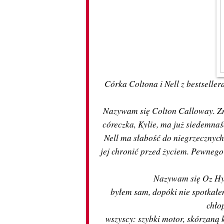
Córka Coltona i Nell z bestseller
Nazywam się Colton Calloway. Znac
córeczka, Kylie, ma już siedemnaści
Nell ma słabość do niegrzecznych
jej chronić przed życiem. Pewnego d
Nazywam się Oz Hyd
byłem sam, dopóki nie spotkałe
chło
wszyscy: szybki motor, skórzaną ku