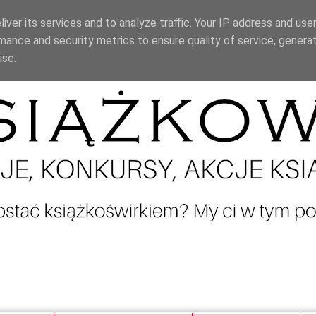
iver its services and to analyze traffic. Your IP address and use
mance and security metrics to ensure quality of service, genera
use.