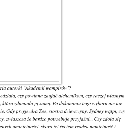
ria autorki "Akademii wampirów"!
iedziała, czy powinna zaufać alchemikom, czy raczej własnym
, która zdumiała ją samą. Po dokonaniu tego wyboru nic nie
nie. Gdy przyjeżdża Zoe, siostra dziewczyny, Sydney wątpi, czy
, zwłaszcza że bardzo potrzebuje przyjaźni... Czy zdoła się
nych umiejętności, skoro jej życiem rządzą namiętność i