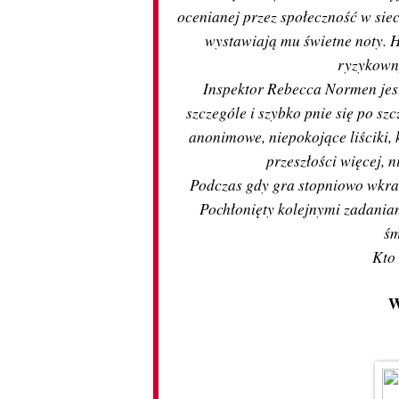
ocenianej przez społeczność w siec
wystawiają mu świetne noty. H
ryzykowny
Inspektor Rebecca Normen jest
szczególe i szybko pnie się po sz
anonimowe, niepokojące liściki, k
przeszłości więcej, 
Podczas gdy gra stopniowo wkracz
Pochłonięty kolejnymi zadania
śm
Kto
W