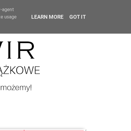
r-agent
LEARN MORE
GOT IT
te usage