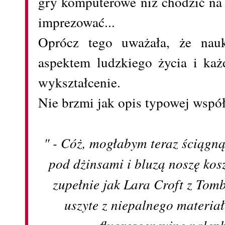
gry komputerowe niż chodzić na 
imprezować...
Oprócz tego uważała, że nauk
aspektem ludzkiego życia i ka
wykształcenie.
Nie brzmi jak opis typowej wspó
" - Cóż, mogłabym teraz ściągn
pod dżinsami i bluzą noszę kos
zupełnie jak Lara Croft z Tomb 
uszyte z niepalnego materia
fluorescencyjne nalep