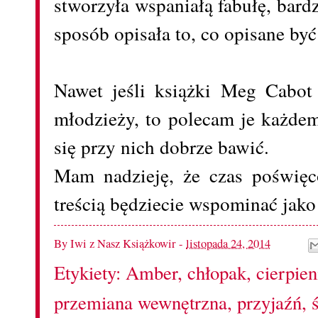
stworzyła wspaniałą fabułę, bard
sposób opisała to, co opisane b
Nawet jeśli książki Meg Cabot 
młodzieży, to polecam je każde
się przy nich dobrze bawić.
Mam nadzieję, że czas poświęc
treścią będziecie wspominać jak
By
Iwi z Nasz Książkowir
-
listopada 24, 2014
Etykiety:
Amber
,
chłopak
,
cierpien
przemiana wewnętrzna
,
przyjaźń
,