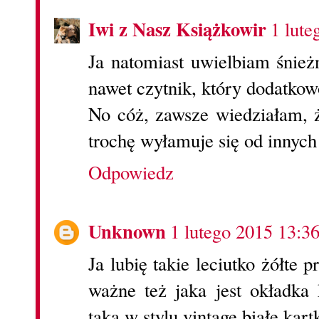
Iwi z Nasz Książkowir
1 lute
Ja natomiast uwielbiam śnież
nawet czytnik, który dodatkowo
No cóż, zawsze wiedziałam, ż
trochę wyłamuje się od innyc
Odpowiedz
Unknown
1 lutego 2015 13:3
Ja lubię takie leciutko żółte 
ważne też jaka jest okładka k
taka w stylu vintage białe kar