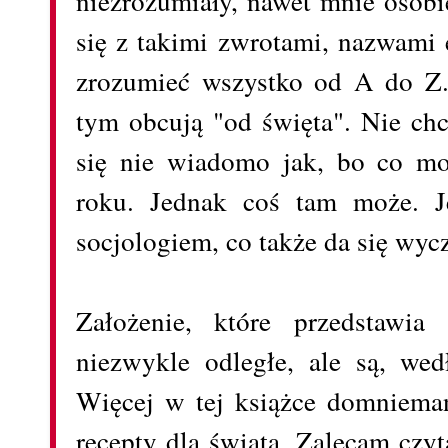
niezrozumiały, nawet mnie osobi
się z takimi zwrotami, nazwami e
zrozumieć wszystko od A do Z.
tym obcują "od święta". Nie ch
się nie wiadomo jak, bo co mo
roku. Jednak coś tam może. Je
socjologiem, co także da się wycz
Założenie, które przedstawi
niezwykle odległe, ale są, we
Więcej w tej książce domniemań
recepty dla świata. Zalecam czyt