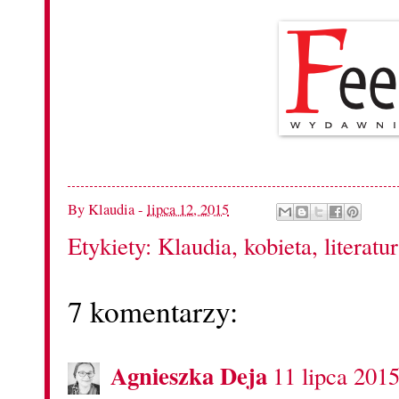
By
Klaudia
-
lipca 12, 2015
Etykiety:
Klaudia
,
kobieta
,
literatu
7 komentarzy:
Agnieszka Deja
11 lipca 201