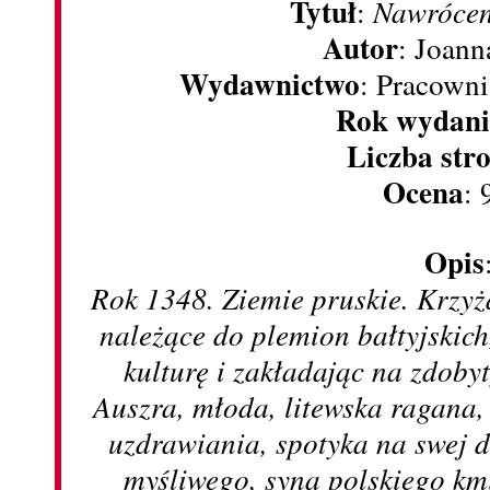
Tytuł
:
Nawrócen
Autor
: Joan
Wydawnictwo
: Pracown
Rok wydani
Liczba str
Ocena
: 
Opis
Rok 1348. Ziemie pruskie. Krzyż
należące do plemion bałtyjskich
kulturę i zakładając na zdoby
Auszra, młoda, litewska ragana
uzdrawiania, spotyka na swej
myśliwego, syna polskiego kmie