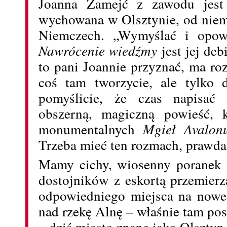
Joanna Żamejć z zawodu jest 
wychowana w Olsztynie, od niema
Niemczech. „Wymyślać i opowi
Nawrócenie wiedźmy
jest jej d
to pani Joannie przyznać, ma ro
coś tam tworzycie, ale tylko d
pomyślicie, że czas napisać
obszerną, magiczną powieść, k
monumentalnych
Mgieł Avalon
Trzeba mieć ten rozmach, prawda
Mamy cichy, wiosenny poranek
dostojników z eskortą przemier
odpowiedniego miejsca na nowe
nad rzekę Alnę – właśnie tam pos
– dziś miasto znane jako Olsztyn