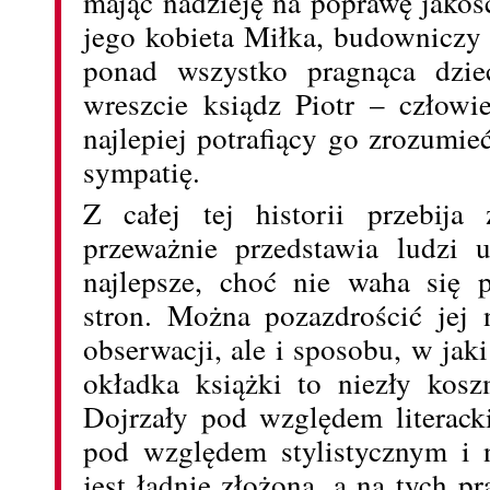
mając nadzieję na poprawę jakoś
jego kobieta Miłka, budowniczy
ponad wszystko pragnąca dzie
wreszcie ksiądz Piotr – człow
najlepiej potrafiący go zrozum
sympatię.
Z całej tej historii przebija
przeważnie przedstawia ludzi 
najlepsze, choć nie waha się 
stron. Można pozazdrościć jej 
obserwacji, ale i sposobu, w jak
okładka książki to niezły kosz
Dojrzały pod względem literack
pod względem stylistycznym i 
jest ładnie złożona, a na tych pr