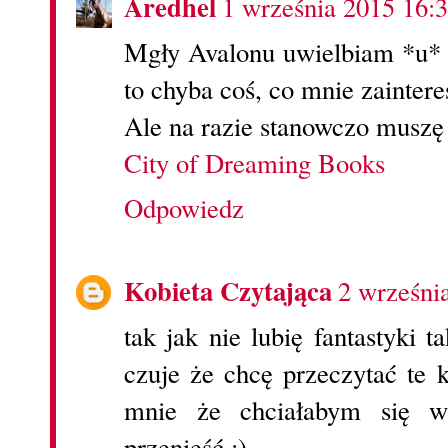
Aredhel
1 września 2015 16:
Mgły Avalonu uwielbiam *u*
to chyba coś, co mnie zaintere
Ale na razie stanowczo muszę 
City of Dreaming Books
Odpowiedz
Kobieta Czytająca
2 wrześni
tak jak nie lubię fantastyki 
czuje że chcę przeczytać te k
mnie że chciałabym się w
przenieść :)