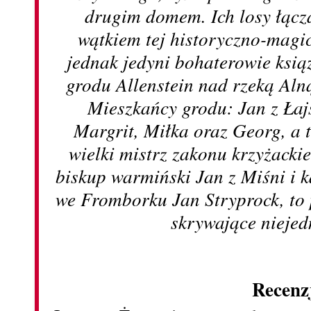
drugim domem. Ich losy łączą
wątkiem tej historyczno-magic
jednak jedyni bohaterowie ksią
grodu Allenstein nad rzeką Aln
Mieszkańcy grodu: Jan z Łajs
Margrit, Miłka oraz Georg, a ta
wielki mistrz zakonu krzyżack
biskup warmiński Jan z Miśni i 
we Fromborku Jan Stryprock, to 
skrywające niejed
Recenz