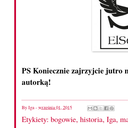
PS Koniecznie zajrzyjcie jutro 
autorką!
By
Iga
-
września 01, 2015
Etykiety:
bogowie
,
historia
,
Iga
,
ma