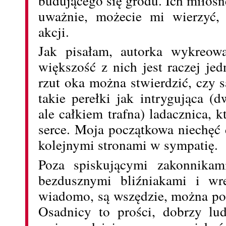
budującego się grodu. Ich miłosn
uważnie, możecie mi wierzyć,
akcji.
Jak pisałam, autorka wykreow
większość z nich jest raczej j
rzut oka można stwierdzić, czy są 
takie perełki jak intrygująca (
ale całkiem trafna) ladacznica, 
serce. Moja początkowa niechęć d
kolejnymi stronami w sympatię.
Poza spiskującymi zakonnikam
bezdusznymi bliźniakami i wr
wiadomo, są wszędzie, można po
Osadnicy to prości, dobrzy lud