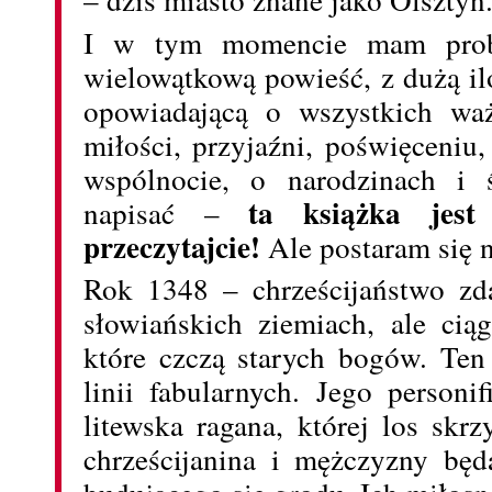
I w tym momencie mam prob
wielowątkową powieść, z dużą il
opowiadającą o wszystkich wa
miłości, przyjaźni, poświęceniu,
wspólnocie, o narodzinach i ś
ta książka jest
napisać –
przeczytajcie!
Ale postaram się n
Rok 1348 – chrześcijaństwo zdą
słowiańskich ziemiach, ale cią
które czczą starych bogów. Ten k
linii fabularnych. Jego personi
litewska ragana, której los skr
chrześcijanina i mężczyzny bę