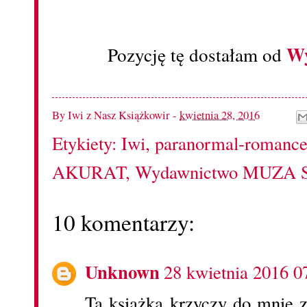
W
Pozycję tę dostałam od
By
Iwi z Nasz Książkowir
-
kwietnia 28, 2016
Etykiety:
Iwi
,
paranormal-romanc
AKURAT
,
Wydawnictwo MUZA S
10 komentarzy:
Unknown
28 kwietnia 2016 0
Ta książka krzyczy do mnie z