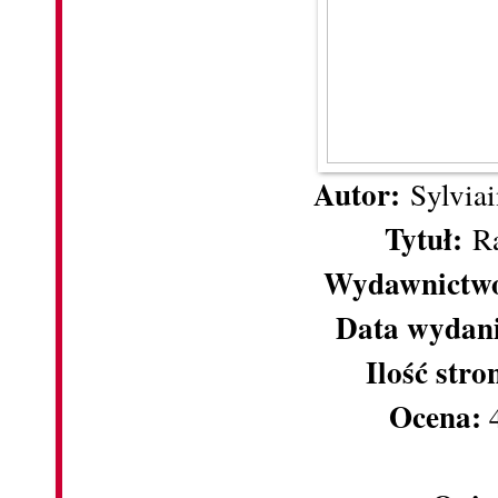
Autor:
Sylviai
Tytuł:
Ra
Wydawnictw
Data wydan
Ilość stro
Ocena:
4