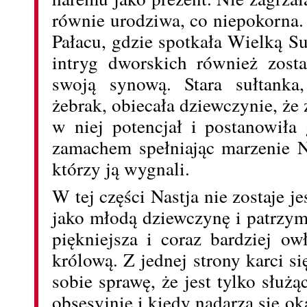
równie urodziwa, co niepokorna.
Pałacu, gdzie spotkała Wielką Su
intryg dworskich również zost
swoją synową. Stara sułtanka
żebrak, obiecała dziewczynie, że
w niej potencjał i postanowiła
zamachem spełniając marzenie Na
którzy ją wygnali.
W tej części Nastja nie zostaje j
jako młodą dziewczynę i patrzymy
piękniejsza i coraz bardziej o
królową. Z jednej strony karci si
sobie sprawę, że jest tylko służą
obsesyjnie i kiedy nadarza się ok