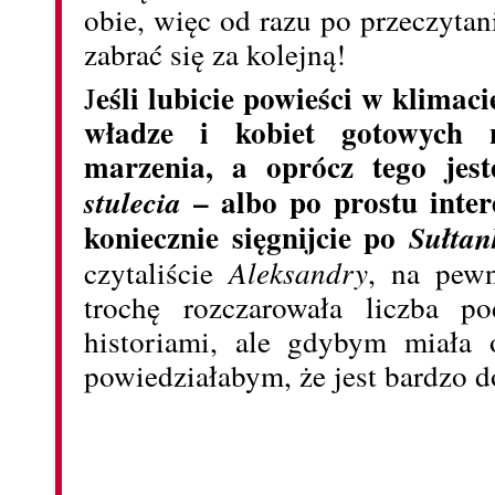
obie, więc od razu po przeczyta
zabrać się za kolejną!
eśli lubicie powieści w klimac
J
władze i kobiet gotowych 
marzenia, a oprócz tego jes
– albo po prostu inter
stulecia
koniecznie sięgnijcie po
Sułta
czytaliście
Aleksandry
, na pew
trochę rozczarowała liczba p
historiami, ale gdybym miała 
powiedziałabym, że jest bardzo d