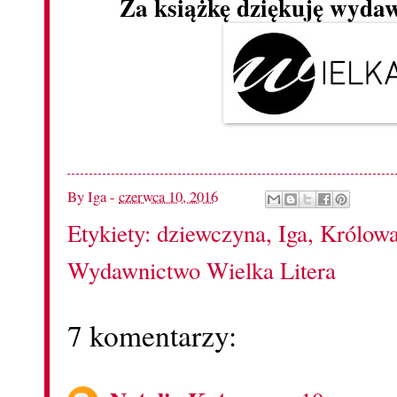
Za książkę dziękuję wyda
By
Iga
-
czerwca 10, 2016
Etykiety:
dziewczyna
,
Iga
,
Królow
Wydawnictwo Wielka Litera
7 komentarzy: