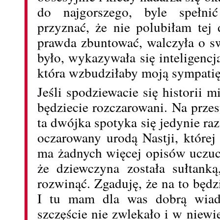
do najgorszego, byle spełni
przyznać, że nie polubiłam tej 
prawda zbuntować, walczyła o sw
było, wykazywała się inteligencją,
która wzbudziłaby moją sympatię
Jeśli spodziewacie się historii m
będziecie rozczarowani. Na przes
ta dwójka spotyka się jedynie ra
oczarowany urodą Nastji, której
ma żadnych więcej opisów uczuci
że dziewczyna została sułtank
rozwinąć. Zgaduję, że na to będz
I tu mam dla was dobrą wia
szczęście nie zwlekało i w niew