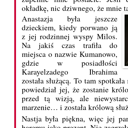
okładkę, nic dziwnego, że mnie t
Anastazja była jeszcze
dzieckiem, kiedy porwano ją
z jej rodzinnej wyspy Milos.
Na jakiś czas trafiła do
miejsca o nazwie Kumanowo,
gdzie w posiadłości
Karayelzadego Ibrahima
została służącą. To tam spotkał
powiedział jej, że zostanie kró
przed tą wizją, ale niewystar
marzenie… i została królową słu
Nastja była piękna, więc jej pa
haremu jako prezent. Nie zagrzał