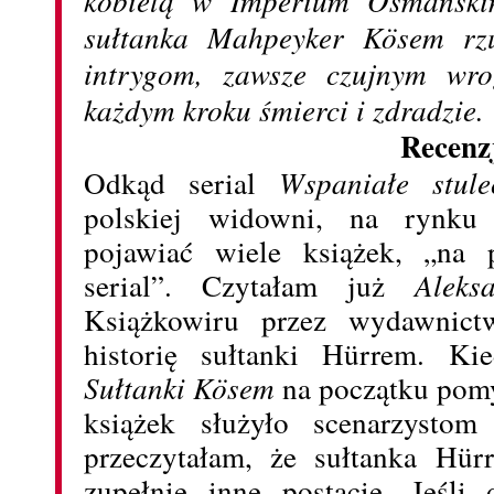
sułtanka Mahpeyker Kösem rz
intrygom, zawsze czujnym wro
każdym kroku śmierci i zdradzie.
Recenz
Odkąd serial
Wspaniałe stule
polskiej widowni, na rynku 
pojawiać wiele książek, „na 
serial”. Czytałam już
Aleks
Książkowiru przez wydawnict
historię sułtanki Hürrem. Ki
Sułtanki Kösem
na początku pomy
książek służyło scenarzystom
przeczytałam, że sułtanka Hü
zupełnie inne postacie. Jeśli