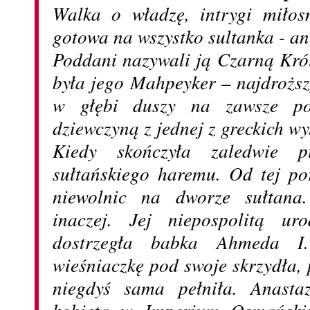
Walka o władzę, intrygi miłos
gotowa na wszystko sultanka - an
Poddani nazywali ją Czarną Kró
była jego Mahpeyker – najdrożs
w głębi duszy na zawsze poz
dziewczyną z jednej z greckich wy
Kiedy skończyła zaledwie pi
sułtańskiego haremu. Od tej po
niewolnic na dworze sułtana
inaczej. Jej niepospolitą uro
dostrzegła babka Ahmeda I
wieśniaczkę pod swoje skrzydła, 
niegdyś sama pełniła. Anastaz
kobietą w Imperium Osmańskim