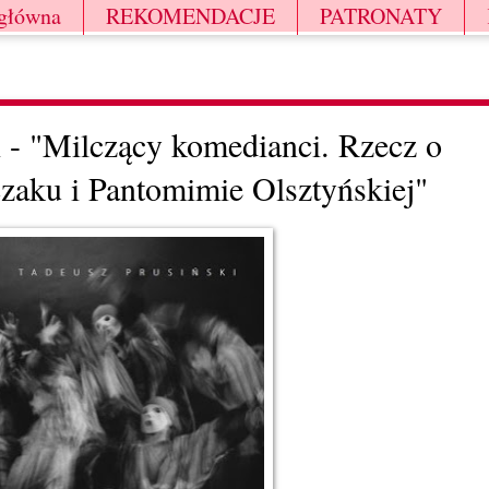
 główna
REKOMENDACJE
PATRONATY
 - "Milczący komedianci. Rzecz o
zaku i Pantomimie Olsztyńskiej"