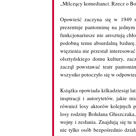
„Milczący komedianci. Rzecz o Bo
Opowieść zaczyna się w 1949 ro
prezentuje pantomimę na jednym 
funkcjonariusze nie aresztują chł
podobną temu absurdalną bzdurę. 
więzienia nie przestał interesowa
olsztyńskiego domu kultury, zac
zaczął powstawać teatr pantomi
wszystko potoczyło się w odpowie
Książka opowiada kilkadziesiąt lat
inspiracji i autorytetów, jakie 
również losy aktorów kolejnych po
losy rodziny Bohdana Głuszczaka, 
wojny i zesłania. Znajdują się tu
nie tylko osób bezpośrednio dział