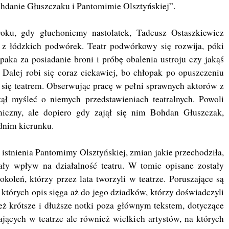
hdanie Głuszczaku i Pantomimie Olsztyńskiej”.
ku, gdy głuchoniemy nastolatek, Tadeusz Ostaszkiewicz
z łódzkich podwórek. Teatr podwórkowy się rozwija, póki
opaka za posiadanie broni i próbę obalenia ustroju czy jakąś
Dalej robi się coraz ciekawiej, bo chłopak po opuszczeniu
ć się teatrem. Obserwując pracę w pełni sprawnych aktorów z
zął myśleć o niemych przedstawieniach teatralnych. Powoli
miczny, ale dopiero gdy zajął się nim Bohdan Głuszczak,
dnim kierunku.
 istnienia Pantomimy Olsztyńskiej, zmian jakie przechodziła,
miały wpływ na działalność teatru. W tomie opisane zostały
koleń, którzy przez lata tworzyli w teatrze. Poruszające są
których opis sięga aż do jego dziadków, którzy doświadczyli
 też krótsze i dłuższe notki poza głównym tekstem, dotyczące
ających w teatrze ale również wielkich artystów, na których