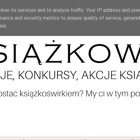
iver its services and to analyze traffic. Your IP address and use
mance and security metrics to ensure quality of service, genera
use.