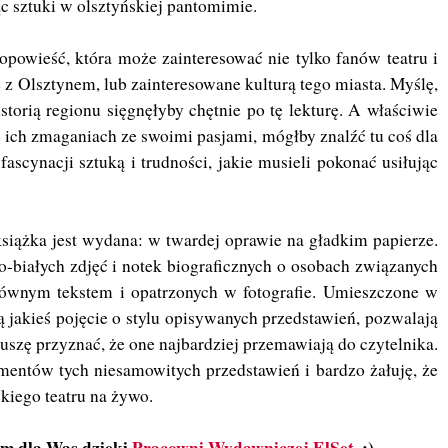
c sztuki w olsztyńskiej pantomimie.
powieść, która może zainteresować nie tylko fanów teatru i
 z Olsztynem, lub zainteresowane kulturą tego miasta. Myślę,
storią regionu sięgnęłyby chętnie po tę lekturę. A właściwie
 o ich zmaganiach ze swoimi pasjami, mógłby znalźć tu coś dla
 fascynacji sztuką i trudności, jakie musieli pokonać usiłując
siążka jest wydana: w twardej oprawie na gładkim papierze.
o-białych zdjęć i notek biograficznych o osobach związanych
łównym tekstem i opatrzonych w fotografie. Umieszczone w
ą jakieś pojęcie o stylu opisywanych przedstawień, pozwalają
uszę przyznać, że one najbardziej przemawiają do czytelnika.
mentów tych niesamowitych przedstawień i bardzo żałuję, że
kiego teatru na żywo.
am dla Was dzięki
Pracowni Wydawniczej ElSet
. :)