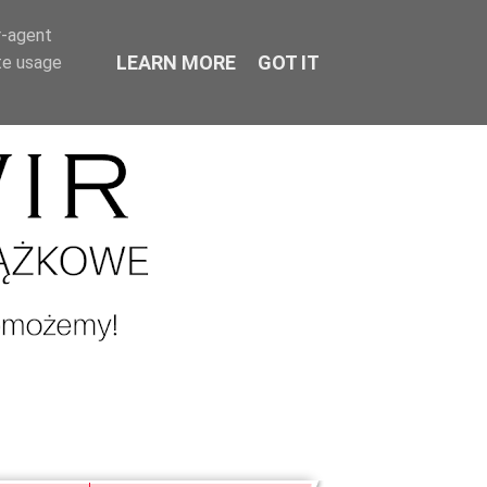
r-agent
LEARN MORE
GOT IT
te usage