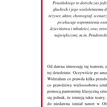
Prusińskiego to dotychczas jed
głuchych i jego wieloletniemu d
reżyser, aktor, choreograf, scen
przekazuje wspomnienia osob
dzieciństwa i młodości, oraz retr
największymi, m.in. Penderec
Od dawna interesuję się teatrem
tej dziedzinie. Oczywiście po am
Widziałam co prawda kilka przeds
co prawdziwa wieloosobowa sztu
pomocą pantomimy klasyczną sztuk
się jednak, że istnieją takie teatr
do niedawna istniał nawet w Ols