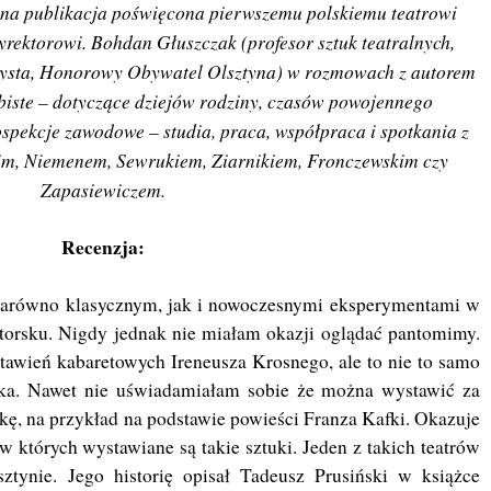
yna publikacja poświęcona pierwszemu polskiemu teatrowi
yrektorowi. Bohdan Głuszczak (profesor sztuk teatralnych,
arzysta, Honorowy Obywatel Olsztyna) w rozmowach z autorem
iste – dotyczące dziejów rodziny, czasów powojennego
ospekcje zawodowe – studia, praca, współpraca i spotkania z
kim, Niemenem, Sewrukiem, Ziarnikiem, Fronczewskim czy
Zapasiewiczem.
Recenzja:
, zarówno klasycznym, jak i nowoczesnymi eksperymentami w
atorsku. Nigdy jednak nie miałam okazji oglądać pantomimy.
tawień kabaretowych Ireneusza Krosnego, ale to nie to samo
ka. Nawet nie uświadamiałam sobie że można wystawić za
ę, na przykład na podstawie powieści Franza Kafki. Okazuje
y, w których wystawiane są takie sztuki. Jeden z takich teatrów
ztynie. Jego historię opisał Tadeusz Prusiński w książce