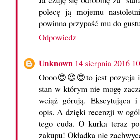
Ja czuję się odrobinę za ''star
polecę ją mojemu nastoletn
powinna przypaść mu do gustu
Odpowiedz
Unknown
14 sierpnia 2016 10
Oooo😍😍😍to jest pozycja i
stan w którym nie mogę zaczą
wciąż górują. Ekscytująca 
opis. A dzięki recenzji w ogó
tego cuda. O kurka teraz po
zakupu! Okładka nie zachwyca