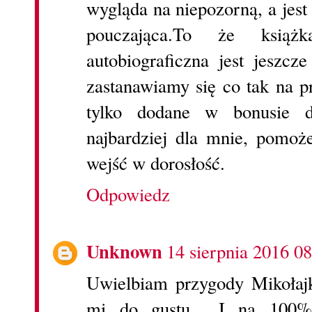
wygląda na niepozorną, a jest
pouczająca.To że książ
autobiograficzna jest jeszc
zastanawiamy się co tak na pr
tylko dodane w bonusie dl
najbardziej dla mnie, pomoże
wejść w dorosłość.
Odpowiedz
Unknown
14 sierpnia 2016 08
Uwielbiam przygody Mikołajk
mi do gustu... I na 100