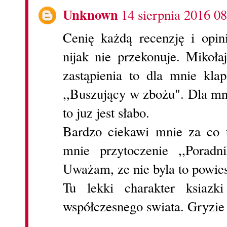
Unknown
14 sierpnia 2016 08
Cenię każdą recenzję i opin
nijak nie przekonuje. Mikoła
zastąpienia to dla mnie kla
,,Buszujący w zbożu". Dla mn
to juz jest słabo.
Bardzo ciekawi mnie za co t
mnie przytoczenie ,,Poradn
Uważam, ze nie byla to powies
Tu lekki charakter ksiazk
współczesnego swiata. Gryzie s