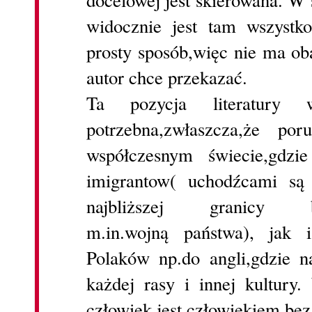
docelowej jest skierowana. W s
widocznie jest tam wszyst
prosty sposób,więc nie ma ob
autor chce przekazać.
Ta pozycja literatury
potrzebna,zwłaszcza,że po
współczesnym świecie,gdz
imigrantow( uchodźcami są
najbliższej granicy bez
m.in.wojną państwa), jak 
Polaków np.do angli,gdzie n
każdej rasy i innej kultury
człowiek jest człowiekiem bez