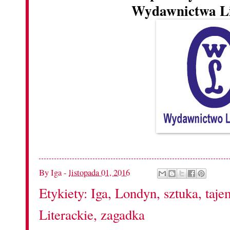
Wydawnictwa Li
By
Iga
-
listopada 01, 2016
Etykiety:
Iga
,
Londyn
,
sztuka
,
taje
Literackie
,
zagadka