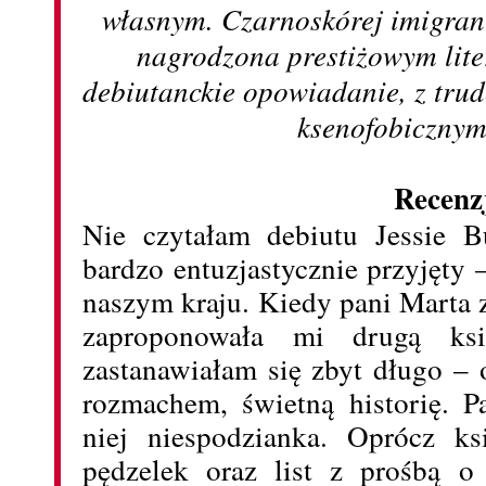
własnym. Czarnoskórej imigrant
nagrodzona prestiżowym lit
debiutanckie opowiadanie, z tru
ksenofobicznym
Recenz
Nie czytałam debiutu Jessie B
bardzo entuzjastycznie przyjęty 
naszym kraju. Kiedy pani Marta
zaproponowała mi drugą ks
zastanawiałam się zbyt długo – 
rozmachem, świetną historię. P
niej niespodzianka. Oprócz ks
pędzelek oraz list z prośbą o