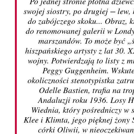
Po jednej stronie płótna dziew
swojej siostry, po drugiej − lew,
do zabójczego skoku... Obraz, k
do renomowanej galerii w Londy
marszandów. To może być „ś
hiszpańskiego artysty z lat 30. 
wojny. Potwierdzają to listy z
Peggy Guggenheim. Wskute
okoliczności stenotypistka zatru
Odelle Bastien, trafia na tro
Andaluzji roku 1936. Losy H
Wiednia, który pośredniczy w 
Klee i Klimta, jego pięknej żony 
córki Oliwii, w nieoczekiwany