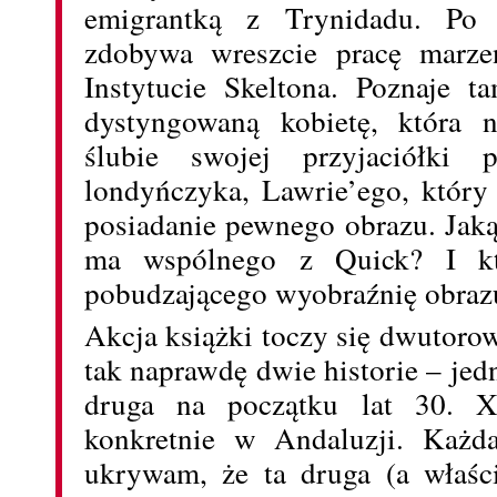
emigrantką z Trynidadu. Po 
zdobywa wreszcie pracę marze
Instytucie Skeltona. Poznaje t
dystyngowaną kobietę, która n
ślubie swojej przyjaciółki 
londyńczyka, Lawrie’ego, który
posiadanie pewnego obrazu. Jaką
ma wspólnego z Quick? I kt
pobudzającego wyobraźnię obraz
Akcja książki toczy się dwutoro
tak naprawdę dwie historie – je
druga na początku lat 30. 
konkretnie w Andaluzji. Każd
ukrywam, że ta druga (a właści