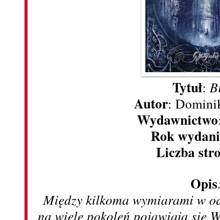
Tytuł
:
B
Autor
: Domini
Wydawnictwo
Rok wydani
Liczba str
Opis
Między kilkoma wymiarami w od
na wiele pokoleń pojawiają się W