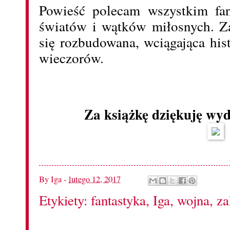
Powieść polecam wszystkim fan
światów i wątków miłosnych. Z
się rozbudowana, wciągająca his
wieczorów.
Za książkę dziękuję w
By
Iga
-
lutego 12, 2017
Etykiety:
fantastyka
,
Iga
,
wojna
,
za