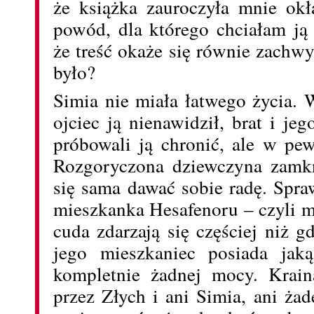
że książka zauroczyła mnie okł
powód, dla którego chciałam ją 
że treść okaże się równie zachwy
było?
Simia nie miała łatwego życia.
ojciec ją nienawidził, brat i jeg
próbowali ją chronić, ale w pe
Rozgoryczona dziewczyna zamkn
się sama dawać sobie radę. Spraw
mieszkanka Hesafenoru – czyli 
cuda zdarzają się częściej niż g
jego mieszkaniec posiada jak
kompletnie żadnej mocy. Krain
przez Złych i ani Simia, ani żad