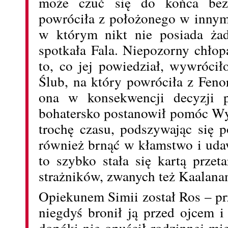
może czuć się do końca bezp
powróciła z położonego w innym
w którym nikt nie posiada żad
spotkała Fala. Niepozorny chło
to, co jej powiedział, wywrócił
Ślub, na który powróciła z Feno
ona w konsekwencji decyzji po
bohatersko postanowił pomóc Wy
trochę czasu, podszywając się 
również brnąć w kłamstwo i uda
to szybko stała się kartą przet
strażników, zwanych też Kaalana
Opiekunem Simii został Ros – prz
niegdyś bronił ją przed ojcem i
dopóki nie opuścił rodzinnej mie