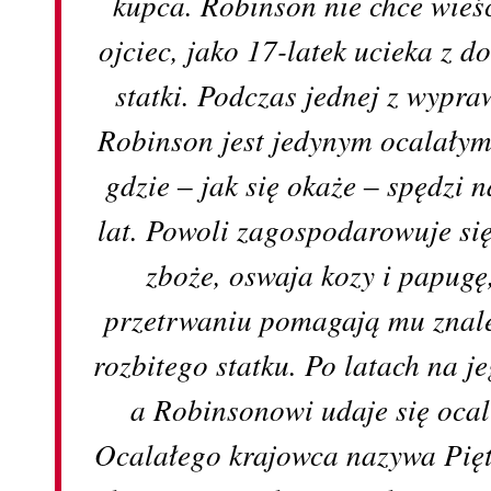
kupca. Robinson nie chce wieś
ojciec, jako 17-latek ucieka z d
statki. Podczas jednej z wypraw
Robinson jest jedynym ocalałym
gdzie ‒ jak się okaże ‒ spędzi
lat. Powoli zagospodarowuje si
zboże, oswaja kozy i papug
przetrwaniu pomagają mu znale
rozbitego statku. Po latach na je
a Robinsonowi udaje się ocalić
Ocalałego krajowca nazywa Pię