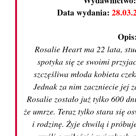
Wydawnictwo
Data wydania:
28.03.
Opis
Rosalie Heart ma 22 lata, stud
spotyka się ze swoimi przyj
szczęśliwa młoda kobieta czek
Jednak za nim zaczniecie jej z
Rosalie zostało już tylko 600 dni
że umrze. Teraz tylko stara się o
i rodzinę. Żyje chwilą i próbuj
myśli o miłości i związkach, u