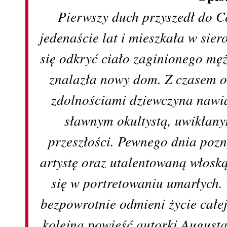
Pierwszy duch przyszedł do C
jedenaście lat i mieszkała w siero
się odkryć ciało zaginionego mę
znalazła nowy dom. Z czasem 
zdolnościami dziewczyna nawią
sławnym okultystą, uwikłany
przeszłości. Pewnego dnia poz
artystę oraz utalentowaną włoską
się w portretowaniu umarłych.
bezpowrotnie odmieni życie całe
kolejna powieść autorki Augusta