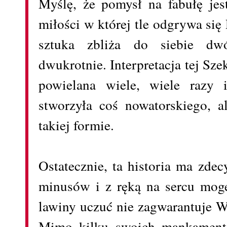
Myślę, że pomysł na fabułę jes
miłości w której tle odgrywa się 
sztuka zbliża do siebie dw
dwukrotnie. Interpretacja tej Szek
powielana wiele, wiele razy 
stworzyła coś nowatorskiego, 
takiej formie.
Ostatecznie, ta historia ma zde
minusów i z ręką na sercu mogę
lawiny uczuć nie zagwarantuje W
Mimo kilku swoich mankament