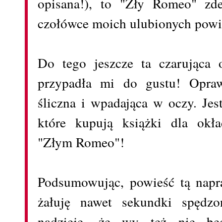
opisana!), to "Zły Romeo" zd
czołówce moich ulubionych powie
Do tego jeszcze ta czarująca o
przypadła mi do gustu! Opraw
śliczna i wpadająca w oczy. Je
które kupują książki dla okła
"Złym Romeo"!
Podsumowując, powieść tą napr
żałuję nawet sekundki spędz
nadzieję, że wy też nie bę