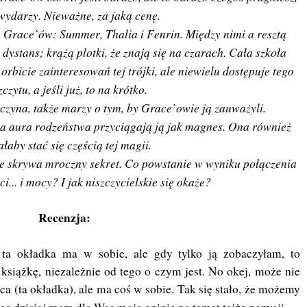
 wydarzy. Nieważne, za jaką cenę.
 Grace`ów: Summer, Thalia i Fenrin. Między nimi a resztą
 dystans; krążą plotki, że znają się na czarach. Cała szkoła
orbicie zainteresowań tej trójki, ale niewielu dostępuje tego
czytu, a jeśli już, to na krótko.
czyna, także marzy o tym, by Grace`owie ją zauważyli.
za aura rodzeństwa przyciągają ją jak magnes. Ona również
ałaby stać się częścią tej magii.
kże skrywa mroczny sekret. Co powstanie w wyniku połączenia
... i mocy? I jak niszczycielskie się okaże?
Recenzja:
ta okładka ma w sobie, ale gdy tylko ją zobaczyłam, to
 książkę, niezależnie od tego o czym jest. No okej, może nie
ąca (ta okładka), ale ma coś w sobie. Tak się stało, że możemy