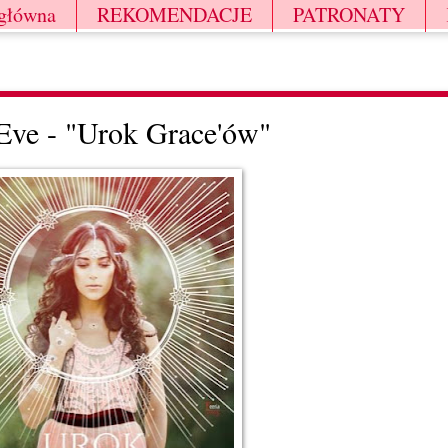
 główna
REKOMENDACJE
PATRONATY
Eve - "Urok Grace'ów"