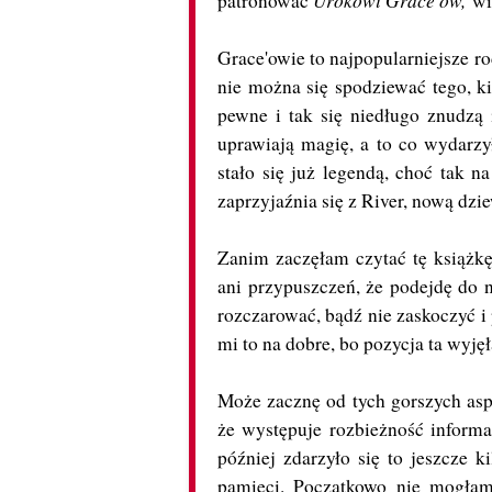
patronować
wię
Grace'owie to najpopularniejsze r
nie można się spodziewać tego, ki
pewne i tak się niedługo znudzą 
uprawiają magię, a to co wydarz
stało się już legendą, choć tak
zaprzyjaźnia się z River, nową dzie
Zanim zaczęłam czytać tę książkę
ani przypuszczeń, że podejdę do n
rozczarować, bądź nie zaskoczyć i 
mi to na dobre, bo pozycja ta wyję
Może zacznę od tych gorszych as
że występuje rozbieżność informac
później zdarzyło się to jeszcze k
pamięci. Początkowo nie mogłam 