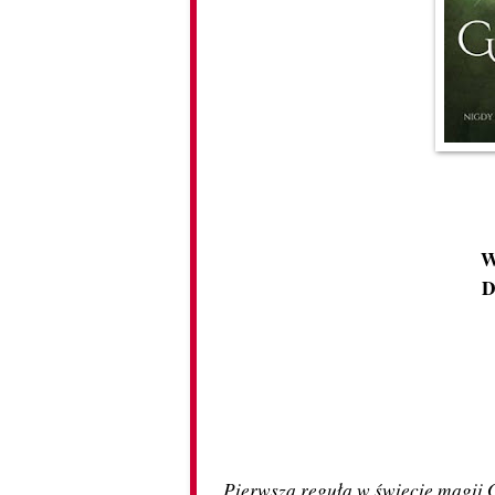
W
D
Pierwsza reguła w świecie magii G