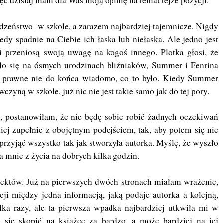
c dzisiaj mam dla Was moją opinię na temat tejże pozycji.
odzeństwo w szkole, a zarazem najbardziej tajemnicze. Nigdy
edy spadnie na Ciebie ich łaska lub niełaska. Ale jedno jest
i przeniosą swoją uwagę na kogoś innego. Plotka głosi, że
yło się na ósmych urodzinach bliźniaków, Summer i Fenrina
 na prawne nie do końca wiadomo, co to było. Kiedy Summer
wczyną w szkole, już nic nie jest takie samo jak do tej pory.
, postanowiłam, że nie będę sobie robić żadnych oczekiwań
iej zupełnie z obojętnym podejściem, tak, aby potem się nie
przyjąć wszystko tak jak stworzyła autorka. Myślę, że wyszło
ła mnie z życia na dobrych kilka godzin.
pektów. Już na pierwszych dwóch stronach miałam wrażenie,
ji między jedna informacją, jaką podaje autorka a kolejną,
ilka razy, ale ta pierwsza wpadka najbardziej utkwiła mi w
się skopić na książce za bardzo, a może bardziej na jej