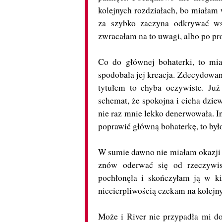
kolejnych rozdziałach, bo miałam 
za szybko zaczyna odkrywać wsz
zwracałam na to uwagi, albo po pro
Co do głównej bohaterki, to mi
spodobała jej kreacja. Zdecydowan
tytułem to chyba oczywiste. Już
schemat, że spokojna i cicha dziew
nie raz mnie lekko denerwowała. In
poprawić główną bohaterkę, to było
W sumie dawno nie miałam okazji c
znów oderwać się od rzeczywis
pochłonęła i skończyłam ją w ki
niecierpliwością czekam na kolejn
Może i River nie przypadła mi do 