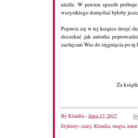
nieźle. W pewien sposób próbuje
wszystkiego domyślać byłoby jeszc
Pojawia się w tej książce dosyć du
doczekać jak autorka poprowadzi 
zachęcam Was do sięgnięcia po tę h
Za książk
By
Klaudia
-
lipca 17, 2017
Etykiety:
czary
,
Klaudia
,
magia
,
natur