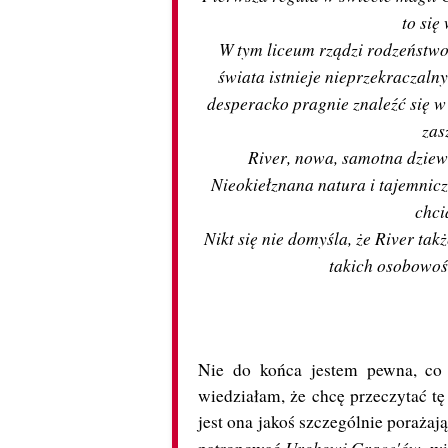
to się
W tym liceum rządzi rodzeństwo
świata istnieje nieprzekraczalny
desperacko pragnie znaleźć się w 
zasz
River, nowa, samotna dziew
Nieokiełznana natura i tajemnic
chci
Nikt się nie domyśla, że River ta
takich osobowości
Nie do końca jestem pewna, co 
wiedziałam, że chcę przeczytać tę
jest ona jakoś szczególnie porażaj
Urokowi Grace'ów,