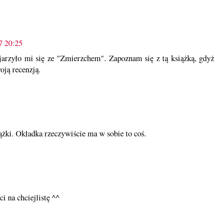
7 20:25
jarzyło mi się ze "Zmierzchem". Zapoznam się z tą książką, gdyż
oją recenzją.
ążki. Okładka rzeczywiście ma w sobie to coś.
i na chciejlistę ^^