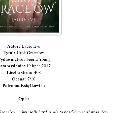
Autor:
Laure Eve
Tytuł:
Urok Grace'ów
ydawnictwo:
Feeria Young
ata wydania:
19 lipca 2017
Liczba stron:
408
Ocena:
7/10
Patronat Książkowiru
Opis:
race`ów mówi: jeśli bardzo, ale to bardzo czegoś pragniesz,