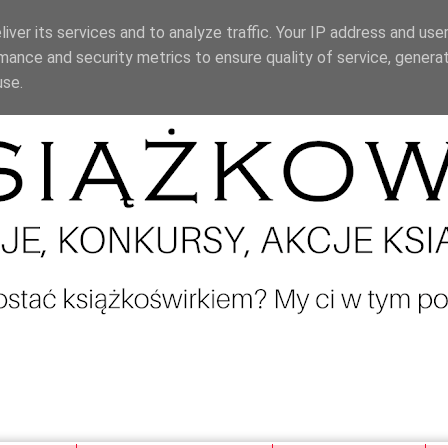
iver its services and to analyze traffic. Your IP address and use
mance and security metrics to ensure quality of service, genera
use.