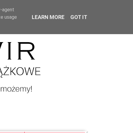
r-agent
LEARN MORE
GOT IT
te usage