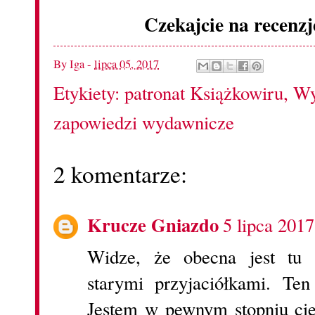
Czekajcie na recenzj
By
Iga
-
lipca 05, 2017
Etykiety:
patronat Książkowiru
,
Wy
zapowiedzi wydawnicze
2 komentarze:
Krucze Gniazdo
5 lipca 2017
Widze, że obecna jest tu 
starymi przyjaciółkami. Te
Jestem w pewnym stopniu cie