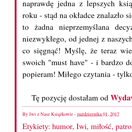
naprawdę jedna z lepszych ksi
roku - stąd na okładce znalazło s
to żadna nieprzemyślana decy
niezwykłego, od jednej z naszyc
co sięgnąć! Myślę, że teraz wie
swoich "must have" - i bardzo d
popieram! Miłego czytania - tylk
Wydaw
Tę pozycję dostałam od
By
Iwi z Nasz Książkowir
-
października 01, 2017
Etykiety:
humor
,
Iwi
,
miłość
,
patr