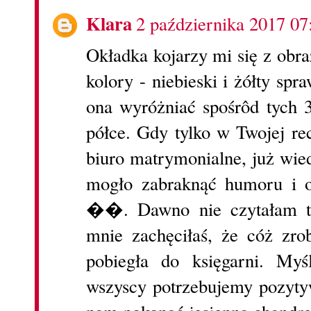
Klara
2 października 2017 07
Okładka kojarzy mi się z obr
kolory - niebieski i żółty spr
ona wyróżniać spośrôd tych 
półce. Gdy tylko w Twojej re
biuro matrymonialne, już wied
mogło zabraknąć humoru i o
��. Dawno nie czytałam ty
mnie zachęciłaś, że cóż zro
pobiegła do księgarni. Myś
wszyscy potrzebujemy pozyty