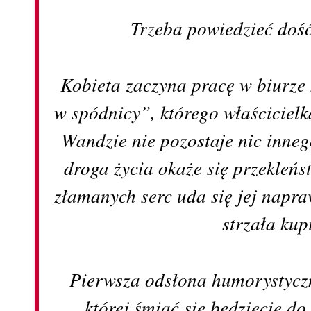
Trzeba powiedzieć doś
Kobieta zaczyna pracę w biurz
w spódnicy”, którego właściciel
Wandzie nie pozostaje nic inneg
droga życia okaże się przekleń
złamanych serc uda się jej napra
strzała ku
Pierwsza odsłona humorystyczn
której śmiać się będziecie d