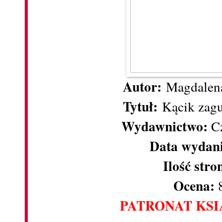
Autor:
Magdalen
Tytuł:
Kącik zagu
Wydawnictwo:
Cz
Data wydan
Ilość stro
Ocena:
8
PATRONAT KS