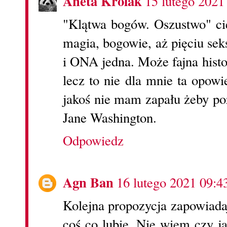
Aneta Królak
15 lutego 2021
"Klątwa bogów. Oszustwo" cie
magia, bogowie, aż pięciu sek
i ONA jedna. Może fajna histo
lecz to nie dla mnie ta opowi
jakoś nie mam zapału żeby po
Jane Washington.
Odpowiedz
Agn Ban
16 lutego 2021 09:4
Kolejna propozycja zapowiada
coś co lubię. Nie wiem czy jak