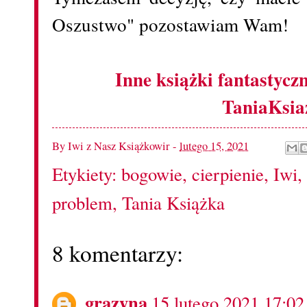
Oszustwo" pozostawiam Wam!
Inne książki fantastycz
TaniaKsia
By
Iwi z Nasz Książkowir
-
lutego 15, 2021
Etykiety:
bogowie
,
cierpienie
,
Iwi
,
problem
,
Tania Książka
8 komentarzy:
grazyna
15 lutego 2021 17:02