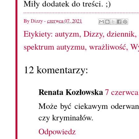
Miły dodatek do treści. ;)
By
Dizzy
-
czerwca 07, 2021
Etykiety:
autyzm
,
Dizzy
,
dziennik
,
spektrum autyzmu
,
wrażliwość
,
Wy
12 komentarzy:
Renata Kozłowska
7 czerwca
Może być ciekawym oderwani
czy kryminałów.
Odpowiedz