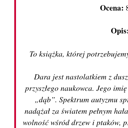
Ocena:
8
Opis
To książka, której potrzebujemy
Dara jest nastolatkiem z dus
przyszłego naukowca. Jego imię
„dąb”. Spektrum autyzmu spr
nadążał za światem pełnym hała
wolność wśród drzew i ptaków, p