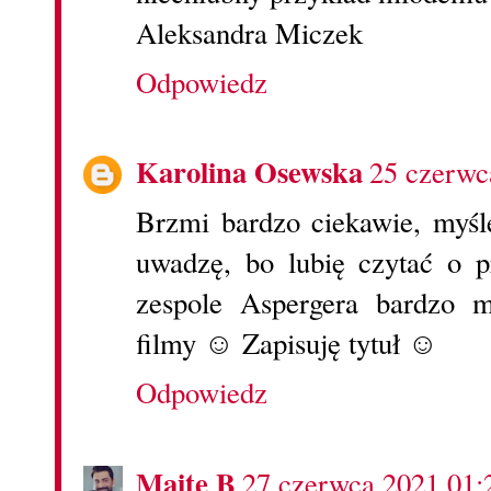
Aleksandra Miczek
Odpowiedz
Karolina Osewska
25 czerwc
Brzmi bardzo ciekawie, myślę
uwadzę, bo lubię czytać o p
zespole Aspergera bardzo m
filmy ☺ Zapisuję tytuł ☺
Odpowiedz
Maite B
27 czerwca 2021 01: