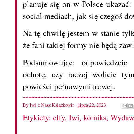
planuje się on w Polsce ukazać
social mediach, jak się czegoś d
Na tę chwilę jestem w stanie tyl
że fani takiej formy nie będą zaw
Podsumowując: odpowiedzcie 
ochotę, czy raczej wolicie ty
powieści pełnowymiarowej.
By
Iwi z Nasz Książkowir
-
lipca 22, 2023
Etykiety:
elfy
,
Iwi
,
komiks
,
Wydawn