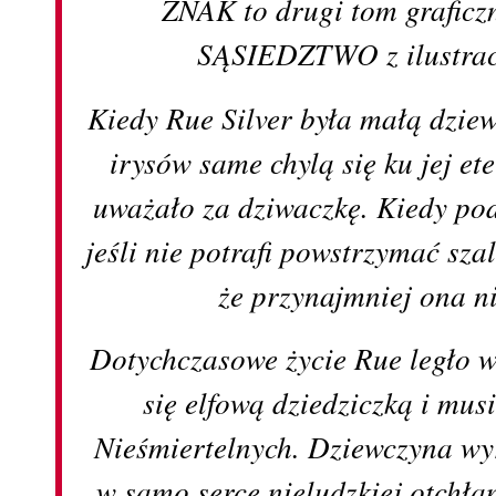
ZNAK to drugi tom grafi
SĄSIEDZTWO z ilustrac
Kiedy Rue Silver była małą dziew
irysów same chylą się ku jej et
uważało za dziwaczkę. Kiedy pod
jeśli nie potrafi powstrzymać sz
że przynajmniej ona n
Dotychczasowe życie Rue legło w
się elfową dziedziczką i mus
Nieśmiertelnych. Dziewczyna wy
w samo serce nieludzkiej otchła