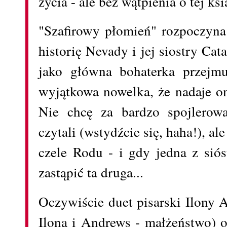
życia - ale bez wątpienia o tej k
"Szafirowy płomień" rozpoczyna 
historię Nevady i jej siostry Cata
jako główna bohaterka przejmuj
wyjątkowa nowelka, że nadaje on
Nie chcę za bardzo spojlerowa
czytali (wstydźcie się, haha!), al
czele Rodu - i gdy jedna z siós
zastąpić ta druga...
Oczywiście duet pisarski Ilony 
Ilona i Andrews - małżeństwo) o