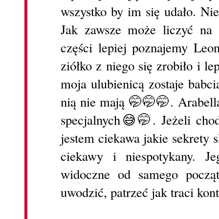
wszystko by im się udało. Nie
Jak zawsze może liczyć na 
części lepiej poznajemy Leo
ziółko z niego się zrobiło i 
moja ulubienicą zostaje babc
nią nie mają 🤭🤭🤭. Arabella
specjalnych😅🤭. Jeżeli chod
jestem ciekawa jakie sekrety s
ciekawy i niespotykany. J
widoczne od samego począt
uwodzić, patrzeć jak traci kon