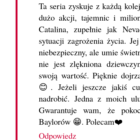
Ta seria zyskuje z każdą kol
dużo akcji, tajemnic i milion
Catalina, zupełnie jak Nev
sytuacji zagrożenia życia. Jej
niebezpieczny, ale umie świet
nie jest zlękniona dziewczy
swoją wartość. Pięknie dojrz
😊. Jeżeli jeszcze jakiś c
nadrobić. Jedna z moich ulu
Gwarantuje wam, że pokoc
Baylorów 😁. Polecam❤️
Odpowiedz