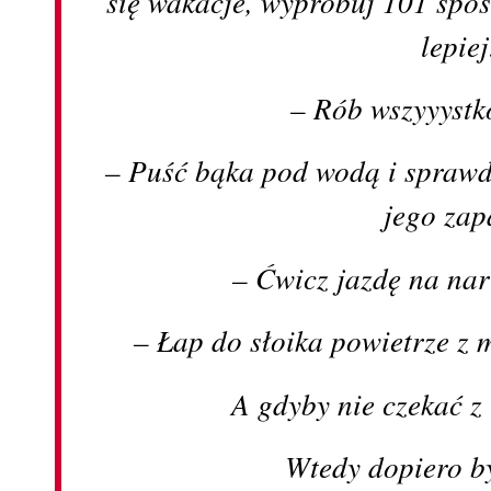
się wakacje, wypróbuj 101 spos
lepiej
– Rób wszyyystk
– Puść bąka pod wodą i sprawd
jego zap
– Ćwicz jazdę na na
– Łap do słoika powietrze z 
A gdyby nie czekać z
Wtedy dopiero by