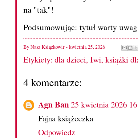
na "tak"!
Podsumowując: tytuł warty uwag
By
Nasz Książkowir
-
kwietnia 25, 2026
Etykiety:
dla dzieci
,
Iwi
,
książki dl
4 komentarze:
Agn Ban
25 kwietnia 2026 16
Fajna książeczka
Odpowiedz