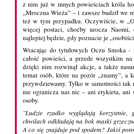
z nim już w innych powieściach króla hor
„Mroczna Wieża” – i zawsze budził we mni
też w tym przypadku. Oczywiście, w „
więcej postaci, choćby urocza Naomi, 
najlepiej będzie, gdy poznacie je „osobiśc
Wracając do tytułowych Oczu Smoka - 
całość powieści, a przede wszystkim n
dzięki nim rozwinął akcje, a także nasu
temat osób, które na pozór „znamy”, a k
przywdziewamy. Tylko w samotności tak 
nie ogranicza nas nic – ani etykieta, ani
osoby.
"Ludzie rzadko wyglądają korzystnie,
chwilach odkładają na bok maski grzeczno
A co się znajduje pod spodem? Jakiś por