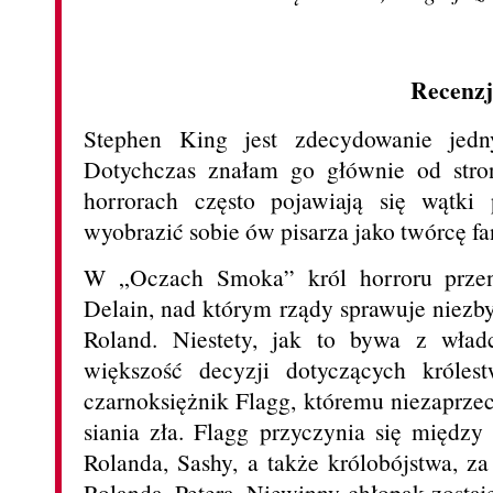
Recenzj
Stephen King jest zdecydowanie jedn
Dotychczas znałam go głównie od stron
horrorach często pojawiają się wątki
wyobrazić sobie ów pisarza jako twórcę fan
W „Oczach Smoka” król horroru przen
Delain, nad którym rządy sprawuje niezby
Roland. Niestety, jak to bywa z władc
większość decyzji dotyczących króles
czarnoksiężnik Flagg, któremu niezaprzecz
siania zła. Flagg przyczynia się międz
Rolanda, Sashy, a także królobójstwa, za
Rolanda, Petera. Niewinny chłopak zostaj