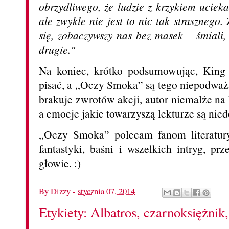
obrzydliwego, że ludzie z krzykiem uciek
ale zwykle nie jest to nic tak strasznego.
się, zobaczywszy nas bez masek – śmiali, 
drugie."
Na koniec, krótko podsumowując, King p
pisać, a „Oczy Smoka” są tego niepodwa
brakuje zwrotów akcji, autor niemalże na 
a emocje jakie towarzyszą lekturze są nied
„Oczy Smoka” polecam fanom literatury
fantastyki, baśni i wszelkich intryg, pr
głowie. :)
By
Dizzy
-
stycznia 07, 2014
Etykiety:
Albatros
,
czarnoksiężnik