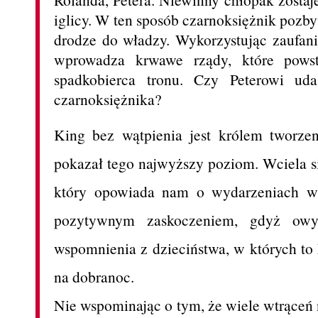
iglicy. W ten sposób czarnoksiężnik pozby
drodze do władzy. Wykorzystując zaufan
wprowadza krwawe rządy, które pows
spadkobierca tronu. Czy Peterowi ud
czarnoksiężnika?
King bez wątpienia jest królem tworz
pokazał tego najwyższy poziom. Wciela si
który opowiada nam o wydarzeniach w 
pozytywnym zaskoczeniem, gdyż ow
wspomnienia z dzieciństwa, w których t
na dobranoc.
Nie wspominając o tym, że wiele wtrąceń 