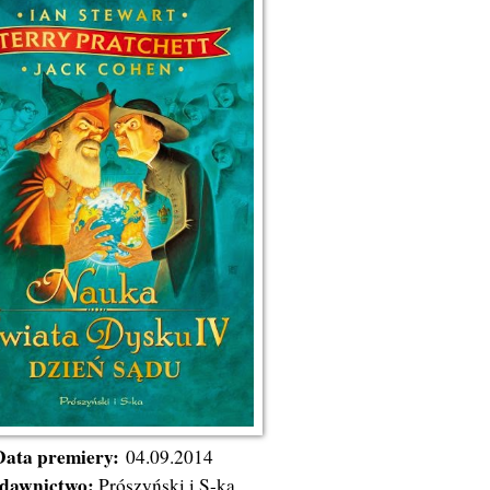
Data premiery:
04.09.2014
dawnictwo:
Prószyński i S-ka