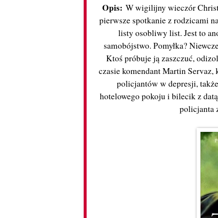
Opis:
W wigilijny wieczór Christ
pierwsze spotkanie z rodzicami n
listy osobliwy list. Jest to 
samobójstwo. Pomyłka? Niewczesn
Ktoś próbuje ją zaszczuć, odiz
czasie komendant Martin Servaz, 
policjantów w depresji, tak
hotelowego pokoju i bilecik z da
policjanta 