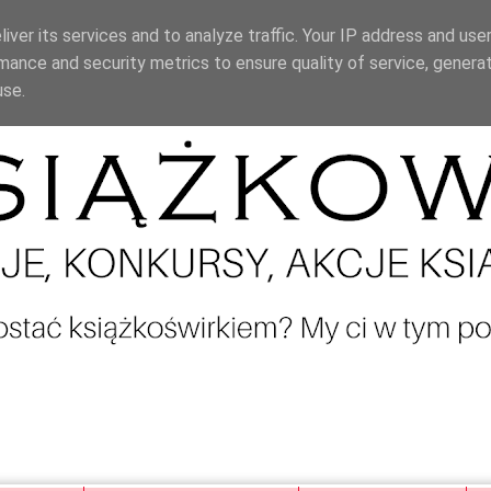
iver its services and to analyze traffic. Your IP address and use
mance and security metrics to ensure quality of service, genera
use.