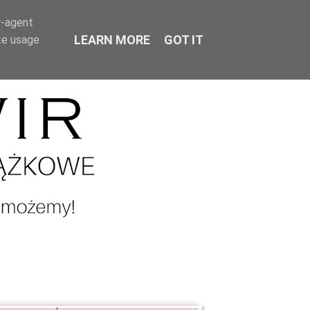
r-agent
LEARN MORE
GOT IT
te usage