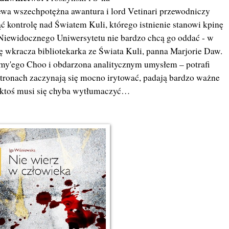
a wszechpotężna awantura i lord Vetinari przewodniczy
ć kontrolę nad Światem Kuli, którego istnienie stanowi kpinę
z Niewidocznego Uniwersytetu nie bardzo chcą go oddać - w
nę wkracza bibliotekarka ze Świata Kuli, panna Marjorie Daw.
my'ego Choo i obdarzona analitycznym umysłem – potrafi
tronach zaczynają się mocno irytować, padają bardzo ważne
i ktoś musi się chyba wytłumaczyć…