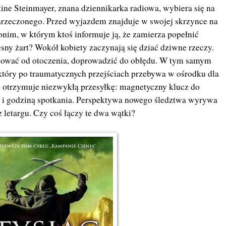
ine Steinmayer, znana dziennikarka radiowa, wybiera się na
arzeczonego. Przed wyjazdem znajduje w swojej skrzynce na
anonim, w którym ktoś informuje ją, że zamierza popełnić
y żart? Wokół kobiety zaczynają się dziać dziwne rzeczy.
olować od otoczenia, doprowadzić do obłędu. W tym samym
który po traumatycznych przejściach
przebywa w ośrodku dla
że otrzymuje niezwykłą przesyłkę: magnetyczny klucz do
tą i godziną spotkania. Perspektywa nowego śledztwa wyrywa
z letargu. Czy coś łączy te dwa wątki?