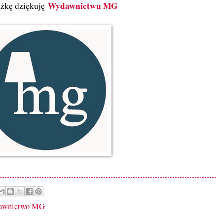
Wydawnictwu MG
ążkę dziękuję
awnictwo MG