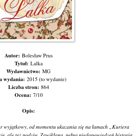
Autor:
Bolesław Prus
Tytuł:
Lalka
Wydawnictwo:
MG
a wydania:
2015 (to wydanie)
Liczba stron:
864
Ocena:
7/10
Opis:
ór wyjątkowy, od momentu ukazania się na łamach „Kuriera
e, ale też podziw. Zawikłana, pełna niedopowiedzeń historia