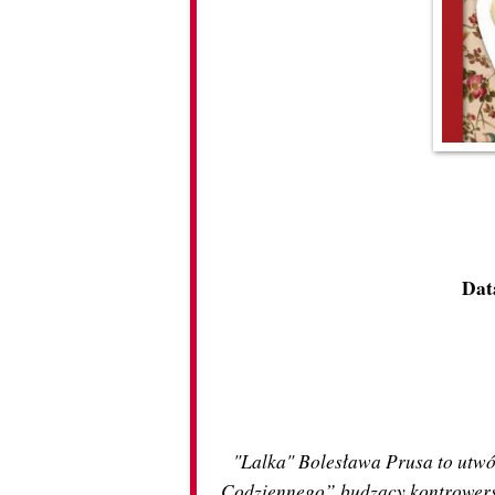
Dat
"Lalka" Bolesława Prusa to utw
Codziennego” budzący kontrowersj