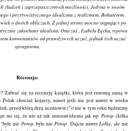
ch złudzeń i zaprzepaszczonych możliwości. Jedyna w swoim
ego i pozytywistycznego idealizmu z realizmem. Bohaterem
łowiek o dwóch obliczach. Z jednej strony mocno stąpający po
ntycznie zakochany idealista. Ona zaś , Izabela Łęcka, typowa
murem konwenansów od prawdziwych uczuć, jednak tych uczuć
spragniona.
Recenzja:
 Zabrać się za recenzję książki, która jest renomą samą w
ę Polak chociaż kojarzy, nawet jeśli nie jest nawet w wieku
iążek, przed którą drżą uczniowie ("o nie w tym roku będziemy
Potop
je mi się, że nie aż tak znienawidzona jak np.
(kilka
Potop,
Potop.
Lalkę
 "byle nie
byle nie
Dajcie nawet
, ale nie