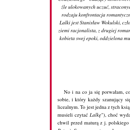
źle ulokowanych uczuć, stracony
rodzaju konfrontacja romantyczn
Lalki jest Stanisław Wokulski, cz
ziemi racjonalista, z drugiej roma
kobieta swej epoki, oddzielona 
No i na co ja się porwałam, co?
sobie, i który każdy szanujący si
licealnym. To jest jedna z tych ks
Lalkę
musieli czytać
"), choć wyda
chwil przed maturą z j. polskiego