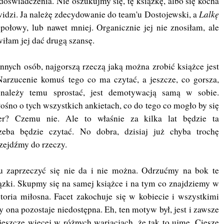
oświadczenia. Nie oszukujmy się, tę książkę, albo się kocha
Lalkę
widzi. Ja należę zdecydowanie do team'u Dostojewski, a
ołowy, lub nawet mniej. Organicznie jej nie znosiłam, ale
wiłam jej dać drugą szansę.
nnych osób, najgorszą rzeczą jaką można zrobić książce jest
Narzucenie komuś tego co ma czytać, a jeszcze, co gorsza,
należy temu sprostać, jest demotywacją samą w sobie.
łośno o tych wszystkich ankietach, co do tego co mogło by się
er? Czemu nie. Ale to właśnie za kilka lat będzie ta
rzeba będzie czytać. No dobra, dzisiaj już chyba trochę
zejdźmy do rzeczy.
u zaprzeczyć się nie da i nie można. Odrzućmy na bok te
ązki. Skupmy się na samej książce i na tym co znajdziemy w
toria miłosna. Facet zakochuje się w kobiecie i wszystkimi
 ona pozostaje niedostępna. Eh, ten motyw był, jest i zawsze
 jeszcze więcej w różnych wariacjach, że tak to ujmę. Cieszę