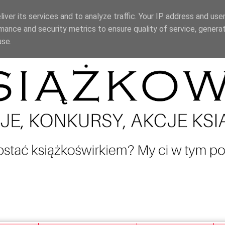
iver its services and to analyze traffic. Your IP address and use
mance and security metrics to ensure quality of service, genera
use.