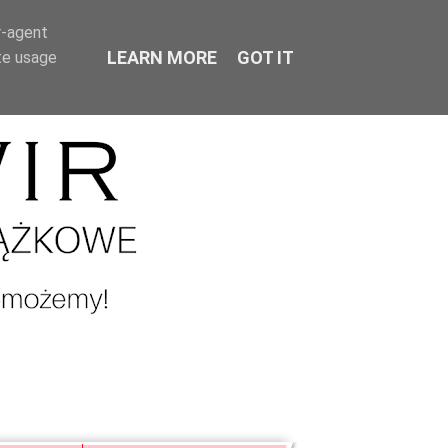
r-agent
LEARN MORE
GOT IT
te usage