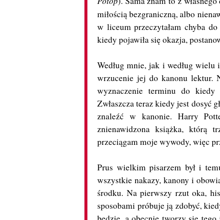
Potop
). Sama znam to z własnego d
miłością bezgraniczną, albo niena
w liceum przeczytałam chyba do p
kiedy pojawiła się okazja, postano
Według mnie, jak i według wielu i
wrzucenie jej do kanonu lektur. 
wyznaczenie terminu do kiedy 
Zwłaszcza teraz kiedy jest dosyć g
znaleźć w kanonie. Harry Pott
znienawidzona książka, którą t
przeciągam moje wywody, więc pr
Prus wielkim pisarzem był i tem
wszystkie nakazy, kanony i obowi
środku. Na pierwszy rzut oka, his
sposobami próbuje ją zdobyć, kiedy
będzie, a obecnie tworzy się tego