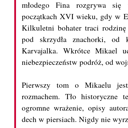
młodego Fina rozgrywa się w
początkach XVI wieku, gdy w Eu
Kilkuletni bohater traci rodzinę
pod skrzydła znachorki, od k
Karvajalka. Wkrótce Mikael u
niebezpieczeństw podróż, od woj
Pierwszy tom o Mikaelu jes
rozmachem. Tło historyczne t
ogromne wrażenie, opisy autora
dech w piersiach. Nigdy nie wyr