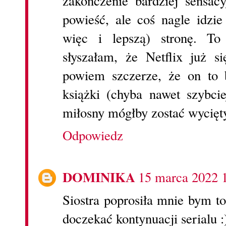
zakończenie bardziej sensa
powieść, ale coś nagle idzi
więc i lepszą) stronę. T
słyszałam, że Netflix już s
powiem szczerze, że on to 
książki (chyba nawet szybcie
miłosny mógłby zostać wycięty
Odpowiedz
DOMINIKA
15 marca 2022 
Siostra poprosiła mnie bym to
doczekać kontynuacji serialu :