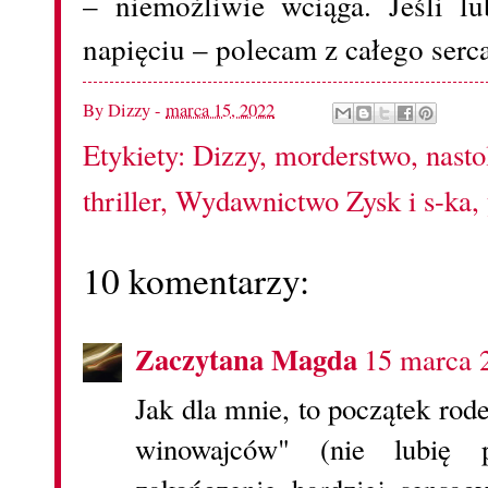
– niemożliwie wciąga. Jeśli lu
napięciu – polecam z całego serc
By
Dizzy
-
marca 15, 2022
Etykiety:
Dizzy
,
morderstwo
,
nasto
thriller
,
Wydawnictwo Zysk i s-ka
,
10 komentarzy:
Zaczytana Magda
15 marca 
Jak dla mnie, to początek rod
winowajców" (nie lubię p