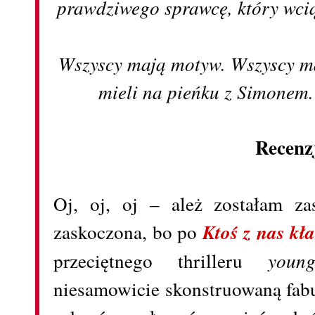
prawdziwego sprawcę, który wcią
Wszyscy mają motyw. Wszyscy ma
mieli na pieńku z Simonem.
Recenz
Oj, oj, oj – ależ zostałam z
zaskoczona, bo po
Ktoś z nas kł
przeciętnego thrilleru
youn
niesamowicie skonstruowaną fabu