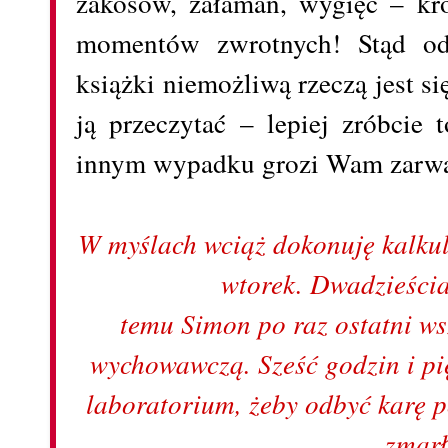
zakosów, załamań, wygięć – kró
momentów zwrotnych! Stąd od
książki niemożliwą rzeczą jest si
ją przeczytać – lepiej zróbci
innym wypadku grozi Wam zarwa
W myślach wciąż dokonuję kalkula
wtorek. Dwadzieścia
temu Simon po raz ostatni ws
wychowawczą. Sześć godzin i pi
laboratorium, żeby odbyć karę p
zmarł