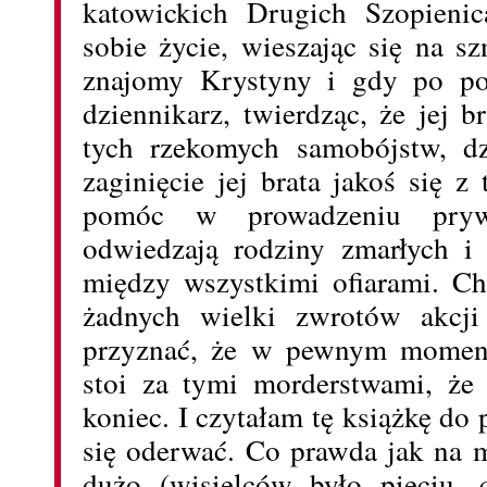
katowickich Drugich Szopienic
sobie życie, wieszając się na sz
znajomy Krystyny i gdy po po
dziennikarz, twierdząc, że jej b
tych rzekomych samobójstw, dz
zaginięcie jej brata jakoś się 
pomóc w prowadzeniu pryw
odwiedzają rodziny zmarłych i 
między wszystkimi ofiarami. C
żadnych wielki zwrotów akcji
przyznać, że w pewnym momenc
stoi za tymi morderstwami, że 
koniec. I czytałam tę książkę do
się oderwać. Co prawda jak na m
dużo (wisielców było pięciu, 