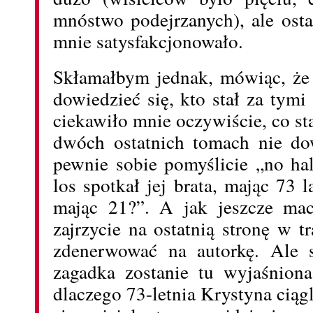
mnóstwo podejrzanych), ale osta
mnie satysfakcjonowało.
Skłamałbym jednak, mówiąc, że 
dowiedzieć się, kto stał za tym
ciekawiło mnie oczywiście, co st
dwóch ostatnich tomach nie dow
pewnie sobie pomyślicie „no hal
los spotkał jej brata, mając 73 
mając 21?”. A jak jeszcze mac
zajrzycie na ostatnią stronę w 
zdenerwować na autorkę. Ale s
zagadka zostanie tu wyjaśnion
dlaczego 73-letnia Krystyna ciągl