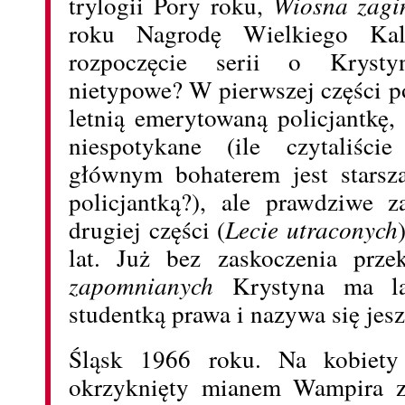
trylogii Pory roku,
Wiosna zagi
roku Nagrodę Wielkiego Kal
rozpoczęcie serii o Krystyn
nietypowe? W pierwszej części p
letnią emerytowaną policjantkę
niespotykane (ile czytaliśc
głównym bohaterem jest starsz
policjantką?), ale prawdziwe 
drugiej części (
Lecie utraconych
lat. Już bez zaskoczenia prz
zapomnianych
Krystyna ma lat
studentką prawa i nazywa się je
Śląsk 1966 roku. Na kobiety 
okrzyknięty mianem Wampira z