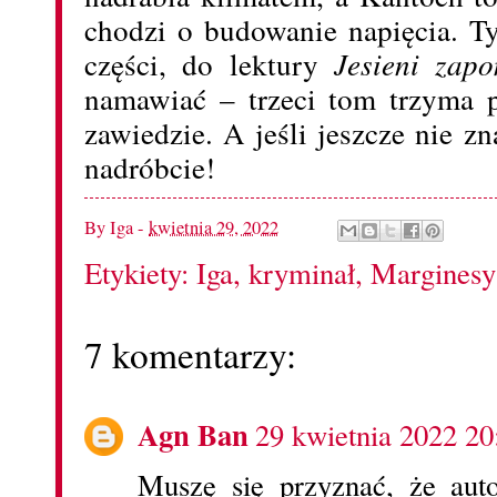
chodzi o budowanie napięcia. Ty
części, do lektury
Jesieni zap
namawiać – trzeci tom trzyma 
zawiedzie. A jeśli jeszcze nie z
nadróbcie!
By
Iga
-
kwietnia 29, 2022
Etykiety:
Iga
,
kryminał
,
Marginesy
7 komentarzy:
Agn Ban
29 kwietnia 2022 20
Muszę się przyznać, że auto