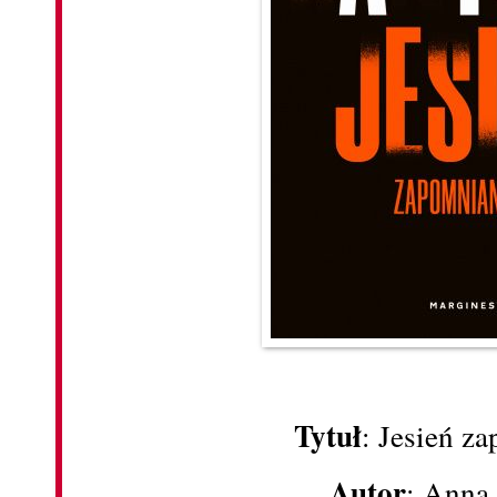
Tytuł
: Jesień z
Autor
: Anna