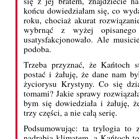
się z jej bratem, znajdziecie n
końcu dowiedziałam się, co wyd
roku, chociaż akurat rozwiązani
wybrnąć z wyżej opisanego
usatysfakcjonowało. Ale musici
podoba.
Trzeba przyznać, że Kańtoch s
postać i żałuję, że dane nam b
życiorysu Krystyny. Co się dz
tomami? Jakie sprawy rozwiązał
bym się dowiedziała i żałuję, ż
trzy części, a nie całą serię.
Podsumowując: ta trylogia to z
nadrabia klimatem, a Kańtoch to