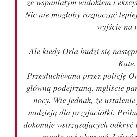
ze wspaniałym widokiem i ekscy
Nic nie mogłoby rozpocząć lepiej
wyjście na 
Ale kiedy Orla budzi się nastę
Kate
Przesłuchiwana przez policję Orl
główną podejrzaną, mgliście pam
nocy. Wie jednak, że ustaleni
nadzieją dla przyjaciółki. Pró
dokonuje wstrząsających odkryć i
mogła coś ukrywać. I choć 