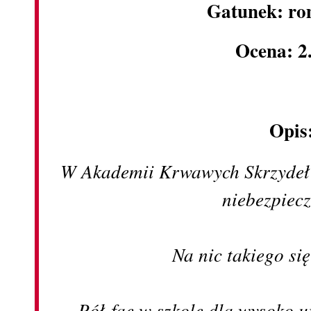
Gatunek: ro
Ocena: 2
Opis
W Akademii Krwawych Skrzydeł k
niebezpiec
Na nic takiego się
Pół-fae w szkole dla wysoko