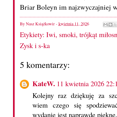
Briar Boleyn im najzwyczajniej w
By
Nasz Książkowir
-
kwietnia 11, 2026
Etykiety:
Iwi
,
smoki
,
trójkąt miłos
Zysk i s-ka
5 komentarzy:
KateW.
11 kwietnia 2026 22:
Kolejny raz dziękuję za szc
wiem czego się spodziewać
wydanie jest naprawdę piękne