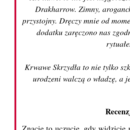
Drakharrow. Zimny, aroganck
przystojny. Dręczy mnie od mome
dodatku zaręczono nas zgodn
rytuał
Krwawe Skrzydła to nie tylko sz
urodzeni walczą o władzę, a je
Recenz
Znacie to uczucie, gdy widzicie