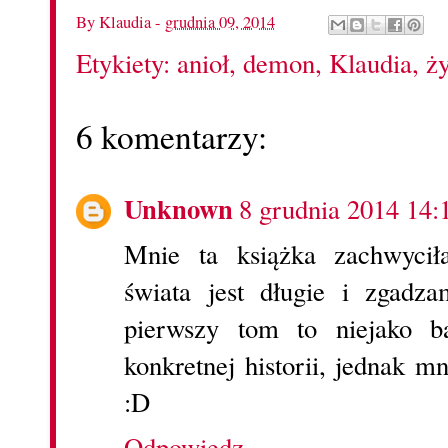
By
Klaudia
-
grudnia 09, 2014
Etykiety:
anioł
,
demon
,
Klaudia
,
ż
6 komentarzy:
Unknown
8 grudnia 2014 14:
Mnie ta książka zachwycił
świata jest długie i zgadz
pierwszy tom to niejako b
konkretnej historii, jednak mn
:D
Odpowiedz