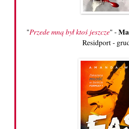
Ma
"
Przede mną był ktoś jeszcze
" -
Residport - gru