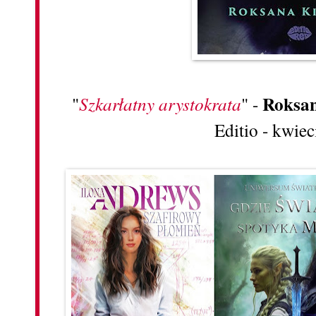
Roksan
"
Szkarłatny arystokrata
" -
Editio - kwie