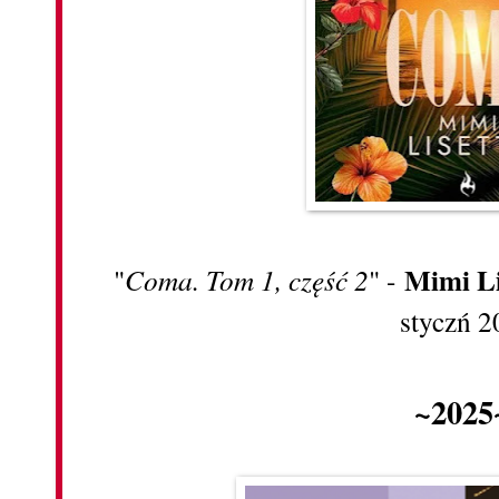
Mimi Li
"
Coma. Tom 1, część 2
" -
styczń 2
~2025