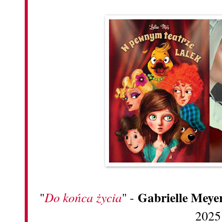
Gabrielle Meye
"
Do końca życia
" -
2025