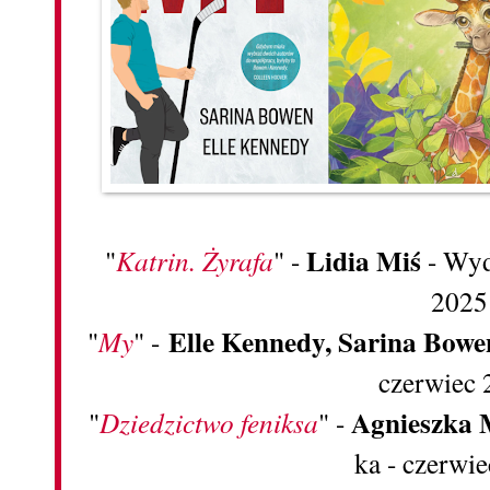
Lidia Miś
"
Katrin. Żyrafa
" -
- Wyd
2025
Elle Kennedy, Sarina Bowe
"
My
" -
czerwiec
Agnieszka 
"
Dziedzictwo feniksa
" -
ka - czerwi