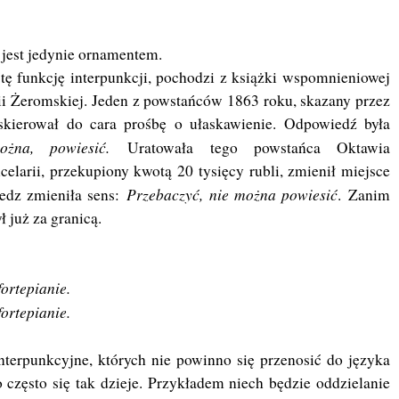
 jest jedynie ornamentem.
e tę funkcję interpunkcji, pochodzi z książki wspomnieniowej
ii Żeromskiej. Jeden z powstańców 1863 roku, skazany przez
skierował do cara prośbę o ułaskawienie. Odpowiedź była
żna, powiesić.
Uratowała tego powstańca Oktawia
elarii, przekupiony kwotą 20 tysięcy rubli, zmienił miejsce
Przebaczyć, nie można powiesić
edz zmieniła sens:
.
Zanim
 już za granicą.
fortepianie.
fortepianie.
terpunkcyjne, których nie powinno się przenosić do języka
o często się tak dzieje. Przykładem niech będzie oddzielanie