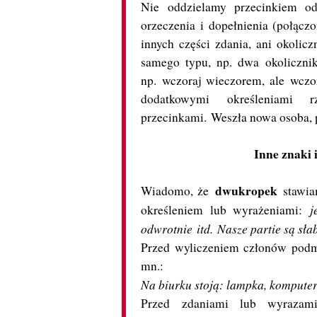
Nie oddzielamy przecinkiem od
orzeczenia i dopełnienia (połącz
innych części zdania, ani okolic
samego typu, np. dwa okolicznik
np.
wczoraj wieczorem,
ale
wczor
dodatkowymi określeniami
przecinkami.
Weszła nowa osoba, p
Inne znaki
dwukropek
Wiadomo, że
stawia
j
określeniem lub wyrażeniami:
odwrotnie
itd.
Nasze partie są sła
Przed wyliczeniem członów podmi
mn.:
Na biurku stoją: lampka, komputer 
Przed zdaniami lub wyrazami 