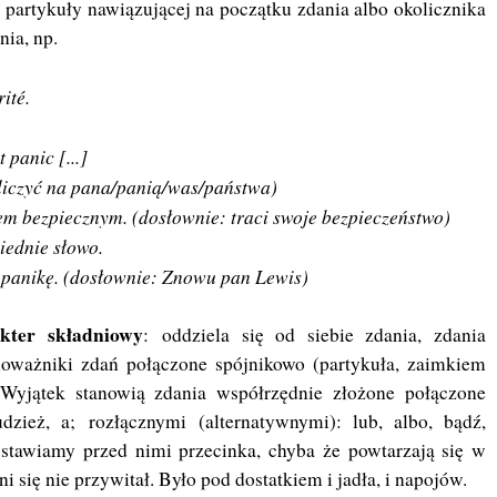
 partykuły nawiązującej na początku zdania albo okolicznika
nia, np.
rité.
 panic [...]
] liczyć na pana/panią/was/państwa)
cem bezpiecznym. (dosłownie: traci swoje bezpieczeństwo)
iednie słowo.
panikę. (dosłownie: Znowu pan Lewis)
kter składniowy
:
oddziela się od siebie zdania, zdania
oważniki zdań połączone spójnikowo (partykuła, zaimkiem
Wyjątek stanowią zdania współrzędnie złożone połączone
udzież, a;
rozłącznymi
(alternatywnymi): lub, albo, bądź,
e stawiamy przed nimi przecinka, chyba że powtarzają się w
ni się nie przywitał. Było pod dostatkiem i jadła, i napojów.