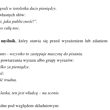
grali w totolotka dużo pieniędzy.
własnych słów:
, jaka publiczność!".
go całą noc.
myślnik
,
który stawia się przed wyrażeniem lub zdaniem
my - wszystko to zastępuje maszynę do pisania.
ąć powtarzania wyrazu albo grupy wyrazów:
ylko za pieniądze
.
yć:
ść trudna.
laska, ten jest władcą
-
na scenie.
zędne pod względem składniowym: