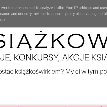
iver its services and to analyze traffic. Your IP address and use
mance and security metrics to ensure quality of service, genera
use.