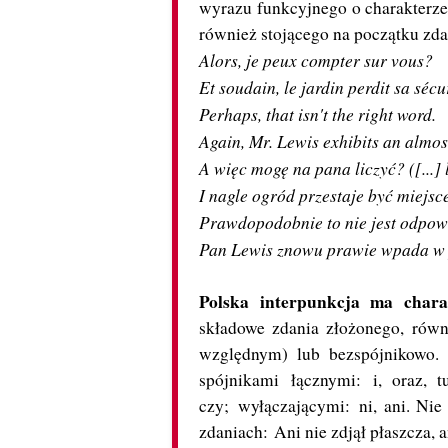
wyrazu funkcyjnego o charakterze
również stojącego na początku zda
Alors, je peux compter sur vous?
Et soudain, le jardin perdit sa sécu
Perhaps, that isn't the right word.
Again, Mr. Lewis exhibits an almost
A więc mogę na pana liczyć? ([...
I nagle ogród przestaje być miejs
Prawdopodobnie to nie jest odpow
Pan Lewis znowu prawie wpada w 
Polska interpunkcja ma chara
składowe zdania złożonego, równ
względnym) lub bezspójnikowo. 
spójnikami
łącznymi:
i, oraz, t
czy;
wyłączającymi:
ni, ani. Ni
zdaniach:
Ani nie zdjął płaszcza, a