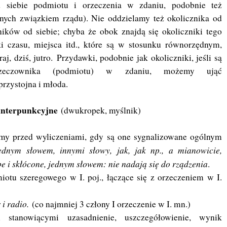
 siebie podmiotu i orzeczenia w zdaniu, podobnie też
onych związkiem rządu). Nie oddzielamy też okolicznika od
zników od siebie; chyba że obok znajdą się okoliczniki tego
i czasu, miejsca itd., które są w stosunku równorzędnym,
aj, dziś, jutro.
Przydawki, podobnie jak okoliczniki, jeśli są
 rzeczownika (podmiotu) w zdaniu, możemy ująć
rzystojna i młoda.
 interpunkcyjne
(dwukropek, myślnik)
my przed wyliczeniami, gdy są one sygnalizowane ogólnym
ednym słowem, innymi słowy, jak, jak np., a mianowicie,
be i skłócone, jednym słowem: nie nadają się do rządzenia
.
otu szeregowego w I. poj., łączące się z orzeczeniem w I.
i radio.
(co najmniej 3 człony I orzeczenie w I. mn.)
stanowiącymi uzasadnienie, uszczegółowienie, wynik