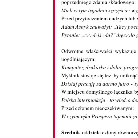
poprzedniego zdania składowego:
Mieli w tym tygodniu szczęście: wy
Przed przytoczeniem cudzych lub 
Adam Asnyk zauważył: „Tacy poeci
Pytanie: „czy dziś zda?" dręczyło 
Odwrotne właściwości wykazuje
uogólniającym:
Komputer, drukarka i dobre progra
Myślnik stosuje się też, by unikn
Dzisiaj pracuję za darmo jutro
-
t
W miejscu domyślnego łącznika
b
Polska interpunkcja - to wiedza do
Przed członem nieoczekiwanym:
W czyim ręku Prospera tajemnicza 
Średnik
oddziela człony równor