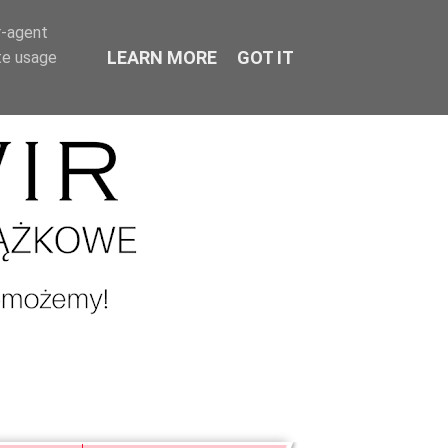
r-agent
LEARN MORE
GOT IT
te usage