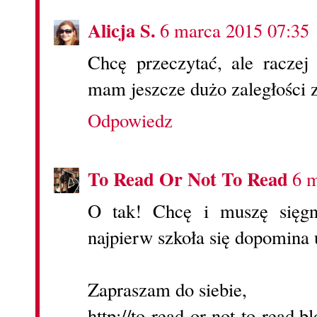
Alicja S.
6 marca 2015 07:35
Chcę przeczytać, ale raczej
mam jeszcze dużo zaległości z
Odpowiedz
To Read Or Not To Read
6 
O tak! Chcę i muszę sięg
najpierw szkoła się dopomina uw
Zapraszam do siebie,
http://to-read-or-not-to-read.bl