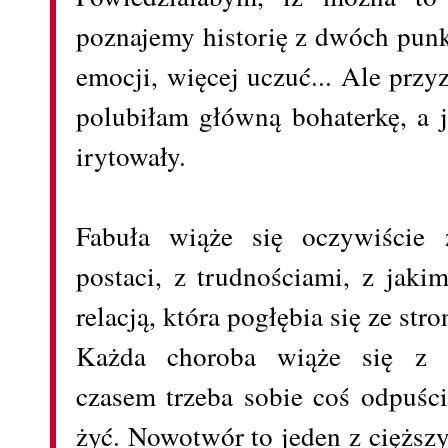
poznajemy historię z dwóch pun
emocji, więcej uczuć... Ale przy
polubiłam główną bohaterkę, a j
irytowały.
Fabuła wiąże się oczywiście z
postaci, z trudnościami, z jaki
relacją, która pogłębia się ze str
Każda choroba wiąże się z p
czasem trzeba sobie coś odpuści
żyć. Nowotwór to jeden z ciężs