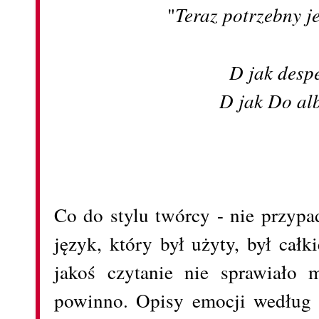
"
Teraz potrzebny j
D jak desp
D jak Do al
Co do stylu twórcy - nie przyp
język, który był użyty, był całk
jakoś czytanie nie sprawiało m
powinno. Opisy emocji według 