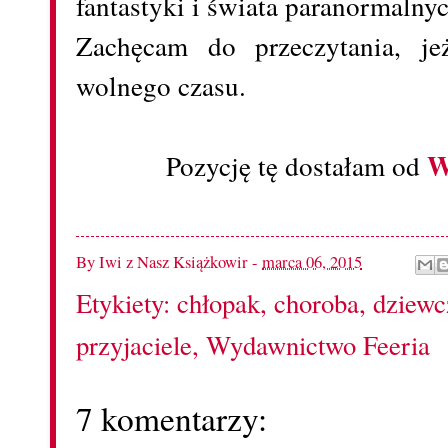
fantastyki i świata paranormaln
Zachęcam do przeczytania, je
wolnego czasu.
W
Pozycję tę dostałam od
By
Iwi z Nasz Książkowir
-
marca 06, 2015
Etykiety:
chłopak
,
choroba
,
dziewc
przyjaciele
,
Wydawnictwo Feeria
7 komentarzy: