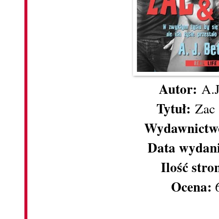
Autor:
A.J
Tytuł:
Zac
Wydawnictw
Data wydan
Ilość stro
Ocena:
6