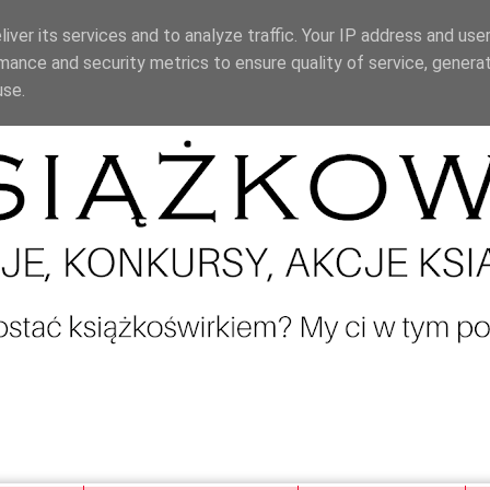
iver its services and to analyze traffic. Your IP address and use
mance and security metrics to ensure quality of service, genera
use.