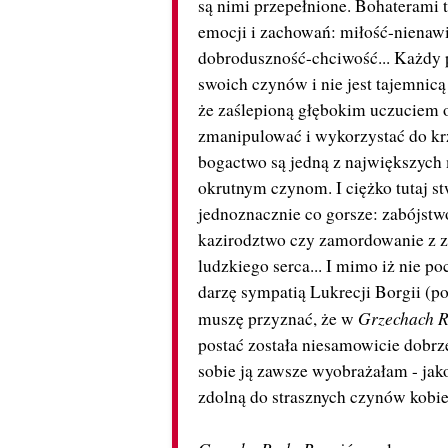
są nimi przepełnione. Bohaterami 
emocji i zachowań: miłość-nienawi
dobroduszność-chciwość... Każdy
swoich czynów i nie jest tajemnicą
że zaślepioną głębokim uczuciem 
zmanipulować i wykorzystać do krz
bogactwo są jedną z największych
okrutnym czynom. I ciężko tutaj st
jednoznacznie co gorsze: zabójstwo
kazirodztwo czy zamordowanie z 
ludzkiego serca... I mimo iż nie p
darzę sympatią Lukrecji Borgii (por
Grzechach 
muszę przyznać, że w
postać została niesamowicie dobrz
sobie ją zawsze wyobrażałam - jako
zdolną do strasznych czynów kobiet