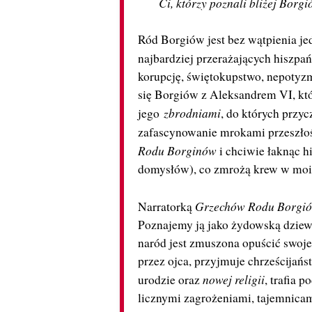
Ci, którzy poznali bliżej Borgi
Ród Borgiów jest bez wątpienia jed
najbardziej przerażających hiszpa
korupcję, świętokupstwo, nepotyzm,
się Borgiów z Aleksandrem VI, któ
zbrodniami
jego
, do których przyc
zafascynowanie mrokami przeszłoś
Rodu Borginów
i chciwie łaknąc 
domysłów), co zmrożą krew w moich
Grzechów Rodu Borgi
Narratorką
Poznajemy ją jako żydowską dziewc
naród jest zmuszona opuścić swoje
przez ojca, przyjmuje chrześcijańs
nowej religii
urodzie oraz
, trafia p
licznymi zagrożeniami, tajemnicam