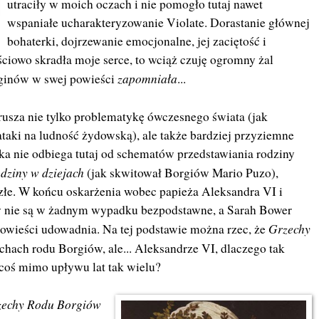
utraciły w moich oczach i nie pomogło tutaj nawet
wspaniałe ucharakteryzowanie Violate. Dorastanie głównej
bohaterki, dojrzewanie emocjonalne, jej zaciętość i
ściowo skradła moje serce, to wciąż czuję ogromny żal
zapomniała
rginów w swej powieści
...
usza nie tylko problematykę ówczesnego świata (jak
aki na ludność żydowską), ale także bardziej przyziemne
rka nie odbiega tutaj od schematów przedstawiania rodziny
odziny w dziejach
(jak skwitował Borgiów Mario Puzo),
 złe. W końcu oskarżenia wobec papieża Aleksandra VI i
y nie są w żadnym wypadku bezpodstawne, a Sarah Bower
Grzechy
powieści udowadnia. Na tej podstawie można rzec, że
chach rodu Borgiów, ale... Aleksandrze VI, dlaczego tak
 coś mimo upływu lat tak wielu?
zechy Rodu Borgiów