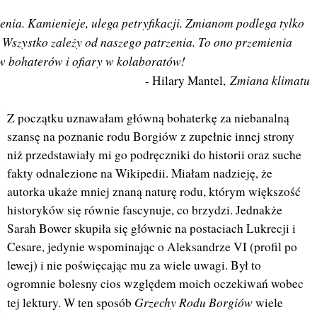
ienia. Kamienieje, ulega petryfikacji. Zmianom podlega tylko
. Wszystko zależy od naszego patrzenia. To ono przemienia
w bohaterów i ofiary w kolaboratów!
Zmiana klimatu
- Hilary Mantel,
Z początku uznawałam główną bohaterkę za niebanalną
szansę na poznanie rodu Borgiów z zupełnie innej strony
niż przedstawiały mi go podręczniki do historii oraz suche
fakty odnalezione na Wikipedii. Miałam nadzieję, że
autorka ukaże mniej znaną naturę rodu, którym większość
historyków się równie fascynuje, co brzydzi. Jednakże
Sarah Bower skupiła się głównie na postaciach Lukrecji i
Cesare, jedynie wspominając o Aleksandrze VI (profil po
lewej) i nie poświęcając mu za wiele uwagi. Był to
ogromnie bolesny cios względem moich oczekiwań wobec
Grzechy Rodu Borgiów
tej lektury. W ten sposób
wiele