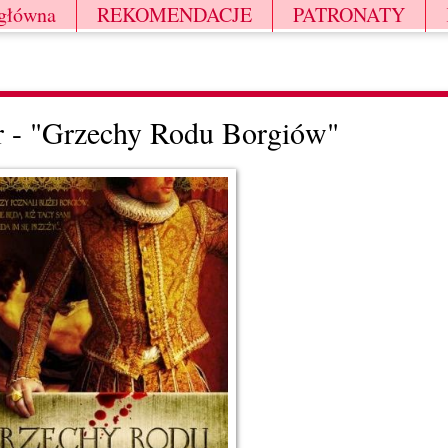
 główna
REKOMENDACJE
PATRONATY
 - "Grzechy Rodu Borgiów"