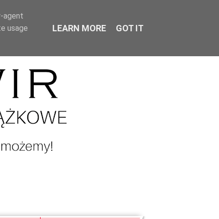
r-agent
LEARN MORE
GOT IT
te usage