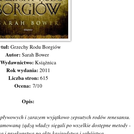
ytuł:
Grzechy Rodu Borgiów
Autor:
Sarah Bower
Wydawnictwo:
Książnica
Rok wydania:
2011
Liczba stron:
615
Ocena:
7/10
Opis:
 wpływowych i zarazem wyjątkowo zepsutych rodów renesansu.
amowaną żądzą władzy sięgali po wszelkie dostępne metody -
a i przekupstwa po akty kazirodztwa i zabójstwa.