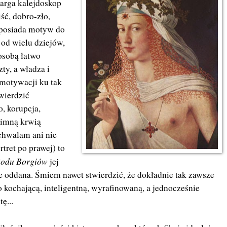
targa kalejdoskop
ść, dobro-zło,
 posiada motyw do
 od wielu dziejów,
osobą łatwo
ty, a władza i
 motywacji ku tak
wierdzić
, korupcja,
zimną krwią
ochwalam ani nie
tret po prawej) to
Rodu Borgiów
jej
e oddana. Śmiem nawet stwierdzić, że dokładnie tak zawsze
 kochającą, inteligentną, wyrafinowaną, a jednocześnie
ę...