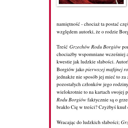
namiętność - chociaż ta postać czę
względem autorki, że o rodzie Bo
Grzechów Rodu Borgiów
Treść
por
chociażby wspomniane wcześniej at
kwestie jak ludzkie słabości. Auto
pierwszej mafijnej r
Borgiów jako
jednakże nie sposób jej mieć to za
pozostałych członków jego rodzin
wielokrotnie to na kartach swojej 
Rodu Borgiów
faktycznie są o grze
brakło Cię w treści? Czyżbyś knuł
Gr
Wracając do ludzkich słabości;