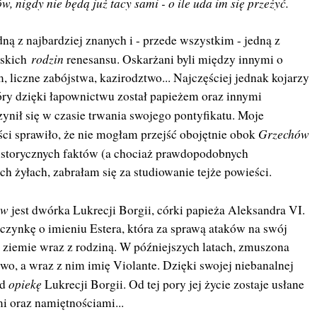
ów, nigdy nie będą już tacy sami - o ile uda im się przeżyć.
ną z najbardziej znanych i - przede wszystkim - jedną z
rodzin
ńskich
renesansu. Oskarżani byli między innymi o
 liczne zabójstwa, kazirodztwo... Najczęściej jednak kojarzy
ry dzięki łapownictwu został papieżem oraz innymi
zynił się w czasie trwania swojego pontyfikatu. Moje
Grzechów
ci sprawiło, że nie mogłam przejść obojętnie obok
historycznych faktów (a chociaż prawdopodobnych
 żyłach, zabrałam się za studiowanie tejże powieści.
ów
jest dwórka Lukrecji Borgii, córki papieża Aleksandra VI.
zynkę o imieniu Estera, która za sprawą ataków na swój
 ziemie wraz z rodziną. W późniejszych latach, zmuszona
two, a wraz z nim imię Violante. Dzięki swojej niebanalnej
opiekę
od
Lukrecji Borgii. Od tej pory jej życie zostaje usłane
i oraz namiętnościami...