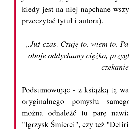
kiedy jest na niej napchane wszy
przeczytać tytuł i autora).
„Już czas. Czuję to, wiem to. P
oboje oddychamy ciężko, przyg
czekani
Podsumowując - z książką tą wa
oryginalnego pomysłu samego
można odnaleźć tu parę nawią
"Igrzysk Śmierci", czy też "Deli