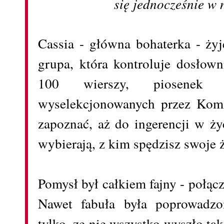
się jednocześnie 
Cassia - główna bohaterka - żyj
grupa, która kontroluje dosłow
100 wierszy, piosenek 
wyselekcjonowanych przez Komi
zapoznać, aż do ingerencji w ży
wybierają, z kim spędzisz swoje ż
Pomysł był całkiem fajny - połąc
Nawet fabuła była poprowadzo
tylko, ze nie wszystko wyszło ta