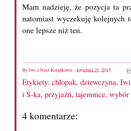
Mam nadzieję, że pozycja ta p
natomiast wyczekuję kolejnych 
one lepsze niż ten.
By
Iwi z Nasz Książkowir
-
kwietnia 21, 2015
Etykiety:
chłopak
,
dziewczyna
,
Iwi
i S-ka
,
przyjaźń
,
tajemnice
,
wybór
4 komentarze: