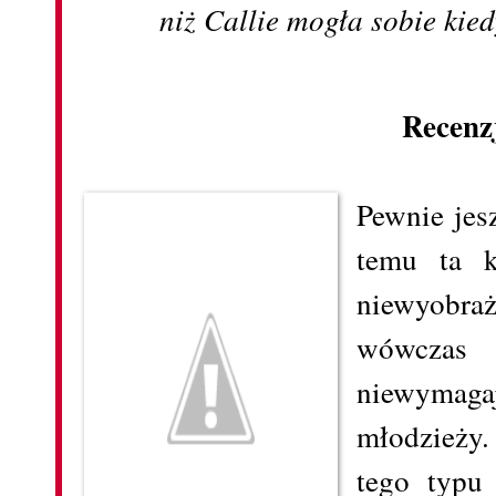
niż Callie mogła sobie ki
Recenz
Pewnie jesz
temu ta k
niewyobr
wówczas
niewymag
młodzieży.
tego typu 