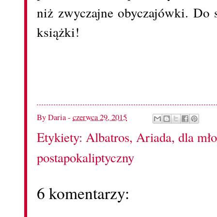
niż zwyczajne obyczajówki. Do s
książki!
By
Daria
-
czerwca 29, 2015
Etykiety:
Albatros
,
Ariada
,
dla mło
postapokaliptyczny
6 komentarzy: