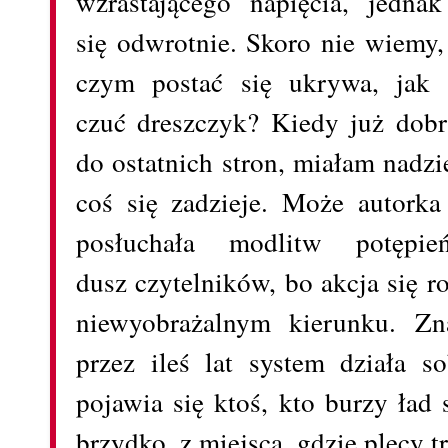
wzrastającego napięcia, jednak
się odwrotnie. Skoro nie wiemy,
czym postać się ukrywa, jak
czuć dreszczyk? Kiedy już dob
do ostatnich stron, miałam nadzie
coś się zadzieje. Może autorka
posłuchała modlitw potępień
dusz czytelników, bo akcja się r
niewyobrażalnym kierunku. Zna
przez ileś lat system działa s
pojawia się ktoś, kto burzy ład
brzydko, z miejsca, gdzie plecy t