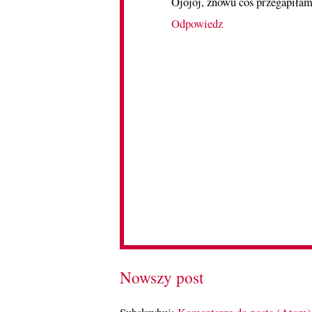
Ojojoj, znowu coś przegapiłam
Odpowiedz
Nowszy post