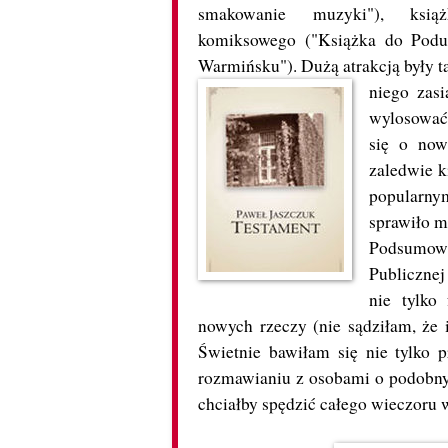
smakowanie muzyki"), ksią
komiksowego ("Książka do Podus
Warmińsku"). Dużą atrakcją były t
niego zasi
wylosować 
się o now
zaledwie k
popularnym
sprawiło mi
Podsumowu
Publicznej
nie tylko
nowych rzeczy (nie sądziłam, że i
Świetnie bawiłam się nie tylko 
rozmawianiu z osobami o podobnych
chciałby spędzić całego wieczoru 