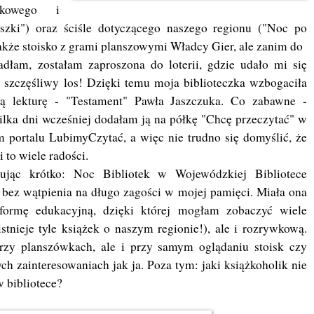
żkowego i
zki") oraz ściśle dotyczącego naszego regionu ("Noc po
akże stoisko z grami planszowymi Władcy Gier, ale zanim do
adłam, zostałam zaproszona do loterii, gdzie udało mi się
szczęśliwy los! Dzięki temu moja biblioteczka wzbogaciła
ą lekturę - "Testament" Pawła Jaszczuka. Co zabawne -
ilka dni wcześniej dodałam ją na półkę "Chcę przeczytać" w
 portalu LubimyCzytać, a więc nie trudno się domyślić, że
 to wiele radości.
jąc krótko: Noc Bibliotek w Wojewódzkiej Bibliotece
 bez wątpienia na długo zagości w mojej pamięci. Miała ona
 formę edukacyjną, dzięki której mogłam zobaczyć wiele
stnieje tyle książek o naszym regionie!), ale i rozrywkową.
przy planszówkach, ale i przy samym oglądaniu stoisk czy
 zainteresowaniach jak ja. Poza tym: jaki książkoholik nie
w bibliotece?