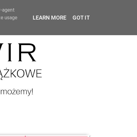
r-agent
LEARN MORE
GOT IT
te usage