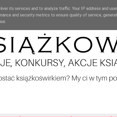
iver its services and to analyze traffic. Your IP address and use
mance and security metrics to ensure quality of service, genera
use.