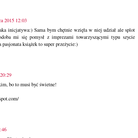
ca 2015 12:03
taka inicjatywa:) Sama bym chętnie wzięła w niej udział ale splot
Podoba mi się pomysł z imprezami towarzyszącymi typu szycie
 pasjonata książek to super przeżycie:)
 20:29
im, bo to musi być świetne!
gspot.com/
:46