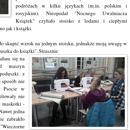
podróżach w kilku językach (m.in. polskim i
rosyjskim). Nieopodal "Nocnego Uwalniacza
Książek" czyhało stoisko z lodami i ciepłymi
o jak i książki.
było skupić wzrok na jednym stoisku, jednakże moją uwagę w
uszka do książki". Strasznie
sałam się na
od maszyn
poduszki z
 sposób nie
j Psocie w
ólowały nie
i maskotki -
 Nawet jedna
ie zabrakło
"Wieczorne