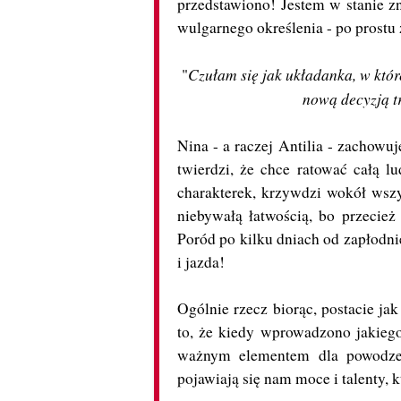
przedstawiono! Jestem w stanie z
wulgarnego określenia - po prostu 
Czułam się jak układanka, w któ
"
nową decyzją t
Nina - a raczej Antilia - zachowuj
twierdzi, że chce ratować całą l
charakterek, krzywdzi wokół wszys
niebywałą łatwością, bo przecie
Poród po kilku dniach od zapłodni
i jazda!
Ogólnie rzecz biorąc, postacie jak
to, że kiedy wprowadzono jakiego
ważnym elementem dla powodzeni
pojawiają się nam moce i talenty, k