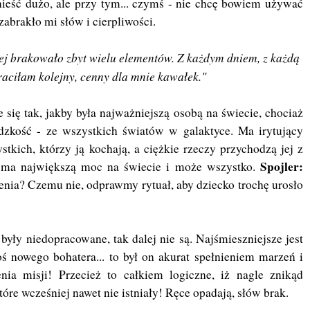
nieść dużo, ale przy tym... czymś - nie chcę bowiem używać
zabrakło mi słów i cierpliwości.
rej brakowało zbyt wielu elementów. Z każdym dniem, z każdą
raciłam kolejny, cenny dla mnie kawałek."
e się tak, jakby była najważniejszą osobą na świecie, chociaż
udzkość - ze wszystkich światów w galaktyce. Ma irytujący
tkich, którzy ją kochają, a ciężkie rzeczy przychodzą jej z
Spojler:
ż ma największą moc na świecie i może wszystko.
enia? Czemu nie, odprawmy rytuał, aby dziecko trochę urosło
 były niedopracowane, tak dalej nie są. Najśmieszniejsze jest
ś nowego bohatera... to był on akurat spełnieniem marzeń i
a misji! Przecież to całkiem logiczne, iż nagle znikąd
tóre wcześniej nawet nie istniały! Ręce opadają, słów brak.