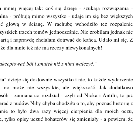
a mniej więcej tak: coś się dzieje - szukają rozwiązania -
nalna - próbują mimo wszystko - udaje im się bez większych
ić głową w ścianę. W rachubę wchodziło też rozpalenie
zystkich trzech tomów jednocześnie. Nie zrobiłam jednak nic
artą i naprawdę chciałam dotrwać do końca. Udało mi się. Z
 że dla mnie też nie ma rzeczy niewykonalnych!
akceptować ból i smutek niż z nimi walczyć."
ia" dzieje się dosłownie wszystko i nic, to każde wydarzenie
 - no może nie wszystkie, ale większość. Jak dodatkowo
b - zamiana co rozdział - czyli od Nicka i Antilii, to już
ć z nudów. Niby chyba chodziło o to, aby poznać historię z
ie to było dwa razy więcej cierpienia dla moich oczu,
e, tylko opisy uczuć bohaterów się zmieniały - a powiem, że