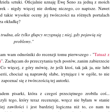
zieła sztuki. Oficjalnie uznaję Ewę Seno za jedną z moich
orek - nigdy więcej nie dotknę niczego, co napisze. Nawet
ąd takie wysokie oceny jej twórczości na różnych portalach
 za okładkę?
trudna, ale tylko głupcy rezygnują z niej, gdy pojawią się
problemy."
- dam wam odnośniki do recenzji tomu pierwszego - "
Tatuaż z
i
". Zachęcam do przeczytania tych postów, zanim zabierzecie
. Co więcej, z góry mówię, że jeśli ktoś, tak jak ja, nie lubi
erii, chociaż są naprawdę słabe, irytujące i w ogóle, to nie
zapoznać się z twórczością tej autorki.
dem pisarki, która z czegoś przeciętnego zrobiła coś...
zyli tego, który teraz recenzuje, wręcz nie byłam w stanie
j zawiłości i jest bardziej logiczna niż to, co nam tu