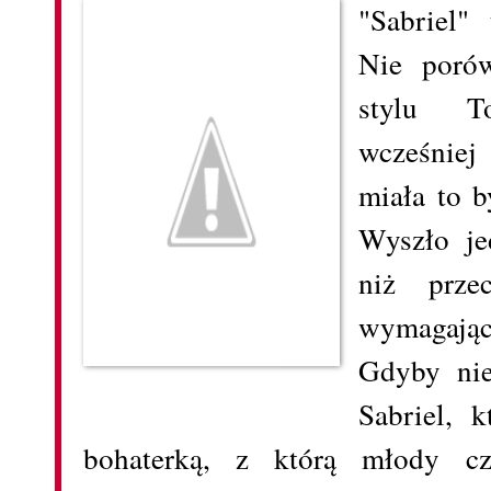
"Sabriel"
Nie poró
stylu To
wcześniej
miała to b
Wyszło je
niż prze
wymagając
Gdyby nie
Sabriel, k
bohaterką, z którą młody cz