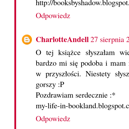
http://booksbyshadow.blogspo
Odpowiedz
CharlotteAndell
27 sierpnia 
O tej książce słyszałam w
bardzo mi się podoba i mam n
w przyszłości. Niestety słys
gorszy :P
Pozdrawiam serdecznie :*
my-life-in-bookland.blogspot.
Odpowiedz