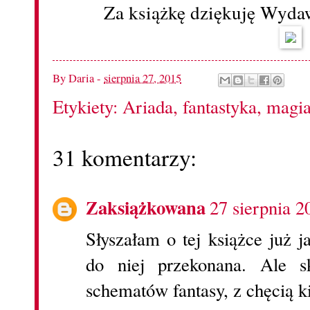
Za książkę dziękuję Wyda
By
Daria
-
sierpnia 27, 2015
Etykiety:
Ariada
,
fantastyka
,
magi
31 komentarzy:
Zaksiążkowana
27 sierpnia 2
Słyszałam o tej książce już j
do niej przekonana. Ale s
schematów fantasy, z chęcią k