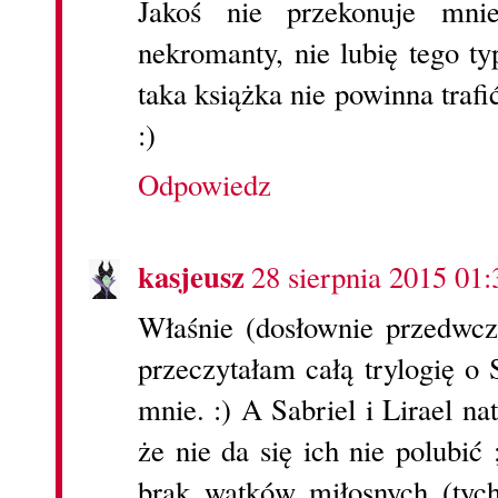
Jakoś nie przekonuje mni
nekromanty, nie lubię tego ty
taka książka nie powinna traf
:)
Odpowiedz
kasjeusz
28 sierpnia 2015 01:
Właśnie (dosłownie przedwcz
przeczytałam całą trylogię o
mnie. :) A Sabriel i Lirael n
że nie da się ich nie polubić
brak wątków miłosnych (tych