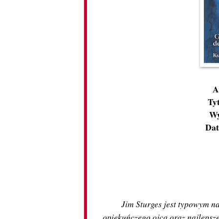
A
Tyt
Wy
Dat
Jim Sturges jest typowym n
opiekuńczego ojca oraz najlepsz