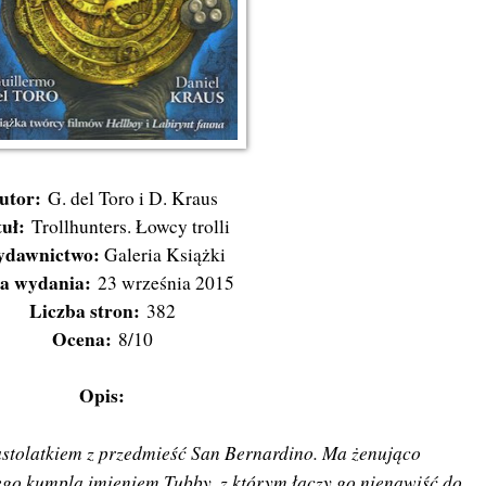
utor:
G. del Toro i D. Kraus
uł:
Trollhunters. Łowcy trolli
dawnictwo:
Galeria Książki
a wydania:
23 września 2015
Liczba stron:
382
Ocena:
8/10
Opis:
astolatkiem z przedmieść San Bernardino. Ma żenująco
ego kumpla imieniem Tubby, z którym łączy go nienawiść do