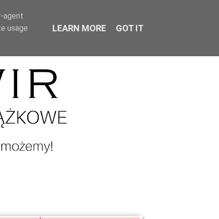
r-agent
LEARN MORE
GOT IT
te usage