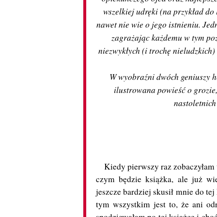
wszelkiej udręki (na przykład do
nawet nie wie o jego istnieniu. Je
zagrażając każdemu w tym poz
niezwykłych (i trochę nieludzkich
W wyobraźni dwóch geniuszy ho
ilustrowana powieść o grozie,
nastoletnich
Kiedy pierwszy raz zobaczyłam tę
czym będzie książka, ale już wi
jeszcze bardziej skusił mnie do tej
tym wszystkim jest to, że ani od
spodziewałam po tej książce i choć