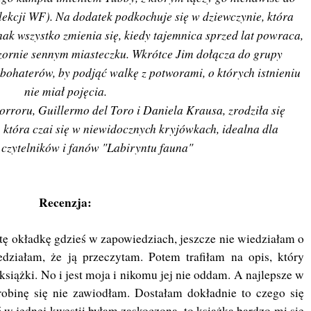
 lekcji WF). Na dodatek podkochuje się w dziewczynie, która
dnak wszystko zmienia się, kiedy tajemnica sprzed lat powraca,
ornie sennym miasteczku. Wkrótce Jim dołącza do grupy
) bohaterów, by podjąć walkę z potworami, o których istnieniu
nie miał pojęcia.
rroru, Guillermo del Toro i Daniela Krausa, zrodziła się
 która czai się w niewidocznych kryjówkach, idealna dla
 czytelników i fanów "Labiryntu fauna"
Recenzja:
 okładkę gdzieś w zapowiedziach, jeszcze nie wiedziałam o
edziałam, że ją przeczytam. Potem trafiłam na opis, który
 książki. No i jest moja i nikomu jej nie oddam. A najlepsze w
robinę się nie zawiodłam. Dostałam dokładnie to czego się
 w jednej kwestii byłam zaskoczona, to książka bardzo mi się