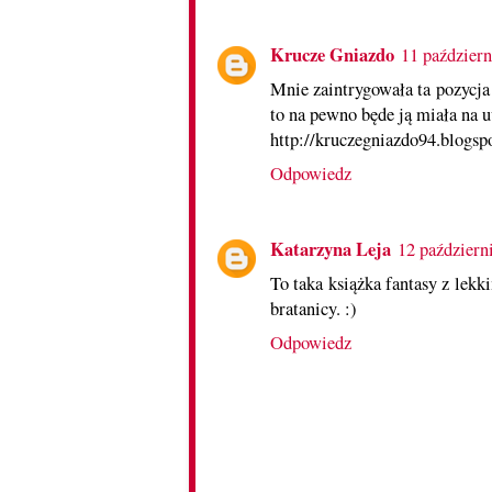
Krucze Gniazdo
11 paździer
Mnie zaintrygowała ta pozycja 
to na pewno będe ją miała na 
http://kruczegniazdo94.blogsp
Odpowiedz
Katarzyna Leja
12 październ
To taka książka fantasy z lek
bratanicy. :)
Odpowiedz