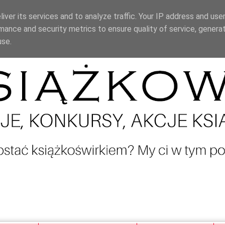
iver its services and to analyze traffic. Your IP address and use
mance and security metrics to ensure quality of service, genera
use.