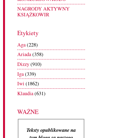
NAGRODY AKTYWNY
KSIĄŻKOWIR
Etykiety
Aga
(228)
Ariada
(358)
Dizzy
(910)
Iga
(339)
Iwi
(1862)
Klaudia
(631)
WAŻNE
Teksty opublikowane na
tym blogu są naszego