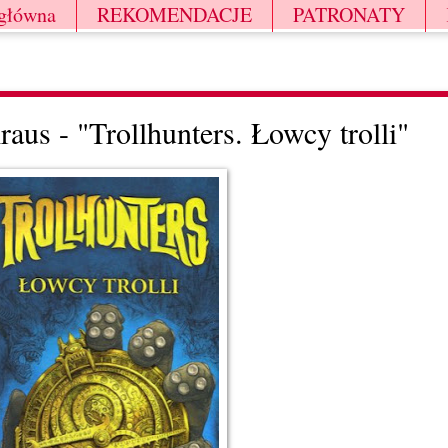
 główna
REKOMENDACJE
PATRONATY
raus - "Trollhunters. Łowcy trolli"