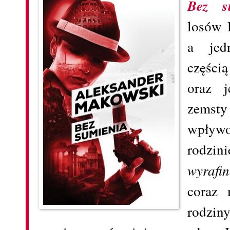
Bez s
losów 
a jed
części
oraz j
zemsty
wpły
rodzin
wyrafi
coraz 
rodzi