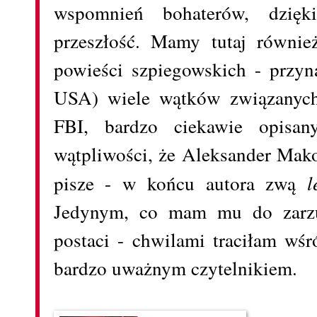
wspomnień bohaterów, dzię
przeszłość. Mamy tutaj równie
powieści szpiegowskich - przyn
USA) wiele wątków związanych
FBI, bardzo ciekawie opisan
wątpliwości, że Aleksander Mak
pisze - w końcu autora zwą
l
Jedynym, co mam mu do zarzuc
postaci - chwilami traciłam wśr
bardzo uważnym czytelnikiem.