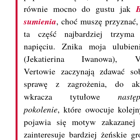
równie mocno do gustu jak
sumienia
, choć muszę przyznać,
ta część najbardziej trzym
napięciu. Znika moja ulubien
(
Jekatierina Iwanowa),
V
Vertowie zaczynają zdawać so
sprawę z zagrożenia, do ak
wkracza tytułowe
nastę
pokolenie
, które owocuje kole
pojawia się motyw zakazanej 
zainteresuje bardziej żeńskie 