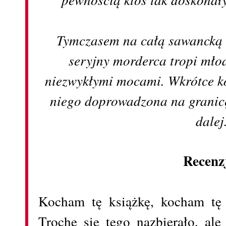
Tymczasem na całą sawancką 
seryjny morderca tropi mło
niezwykłymi mocami. Wkrótce ko
niego doprowadzona na granicę
dalej
Recenz
Kocham tę książkę, kocham tę a
Trochę się tego nazbierało, ale