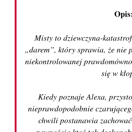
Opis
Misty to dziewczyna-katastr
„darem”, który sprawia, że nie 
niekontrolowanej prawdomównoś
się w kło
Kiedy poznaje Alexa, przyst
nieprawdopodobnie czarującego
chwili postanawia zachować
pewnością ktoś tak doskonały