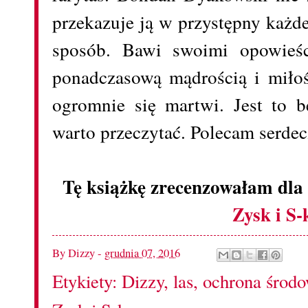
przekazuje ją w przystępny każd
sposób. Bawi swoimi opowieśc
ponadczasową mądrością i miłoś
ogromnie się martwi. Jest to b
warto przeczytać. Polecam serdec
Tę książkę zrecenzowałam dla
Zysk i S-
By
Dizzy
-
grudnia 07, 2016
Etykiety:
Dizzy
,
las
,
ochrona środo