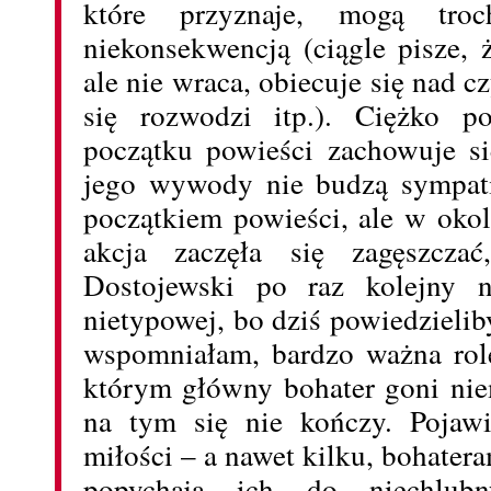
które przyznaje, mogą troch
niekonsekwencją (ciągle pisze, 
ale nie wraca, obiecuje się nad 
się rozwodzi itp.). Ciężko p
początku powieści zachowuje si
jego wywody nie budzą sympati
początkiem powieści, ale w okol
akcja zaczęła się zagęszcza
Dostojewski po raz kolejny n
nietypowej, bo dziś powiedzieli
wspomniałam, bardzo ważna rol
którym główny bohater goni nie
na tym się nie kończy. Pojawi
miłości – a nawet kilku, bohatera
popychają ich do niechlu