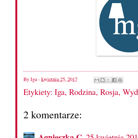
By
Iga
-
kwietnia 25, 2017
Etykiety:
Iga
,
Rodzina
,
Rosja
,
Wyd
2 komentarze:
Agnieszka C.
25 kwietnia 20