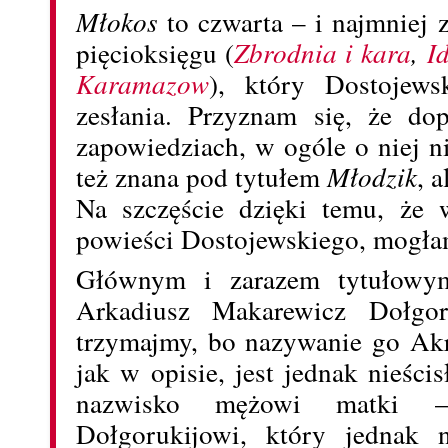
Młokos
to czwarta – i najmniej 
pięcioksięgu (
Zbrodnia i kara
,
I
Karamazow
), który Dostojews
zesłania. Przyznam się, że do
zapowiedziach, w ogóle o niej n
też znana pod tytułem
Młodzik
, a
Na szczęście dzięki temu, ż
powieści Dostojewskiego, mogłam
Głównym i zarazem tytułow
Arkadiusz Makarewicz Dołgo
trzymajmy, bo nazywanie go Ak
jak w opisie, jest jednak nieści
nazwisko mężowi matki 
Dołgorukijowi, który jednak 