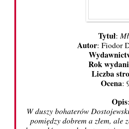
Tytuł
:
Mł
Autor
: Fiodor 
Wydawnict
Rok wydani
Liczba str
Ocena
: 
Opis
W duszy bohaterów Dostojewski
pomiędzy dobrem a złem, ale z