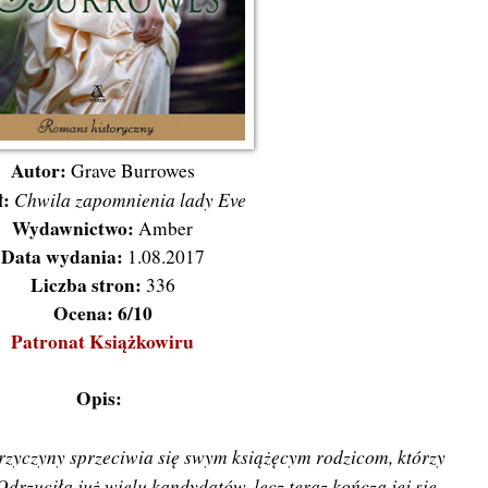
Autor:
Grave Burrowes
ł:
Chwila zapomnienia lady Eve
Wydawnictwo:
Amber
Data wydania:
1.08.2017
Liczba stron:
336
Ocena: 6/10
Patronat Książkowiru
Opis:
zyczyny sprzeciwia się swym książęcym rodzicom, którzy
drzuciła już wielu kandydatów, lecz teraz kończą jej się