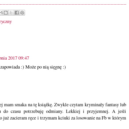
ryczny
rpnia 2017 09:47
zapowiada :) Może po nią sięgnę :)
ej mam smaka na tę książkę. Zwykle czytam kryminały fantasy lub
su do czasu potrzebuję odmiany. Lekkiej i przyjemnej. A jeśli
 to już zacieram ręce i trzymam kciuki za losowanie na Fb w którym