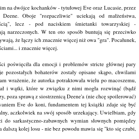
im na dwójce kochanków - tytułowej Eve oraz Lucasie, przez
 Deene. Oboje "rozpaczliwie" uciekają od małżeństwa,
ością", lecz - pod naciskiem śmietanki towarzyskiej -
ają narzeczonych. W ten oto sposób buntują się przeciwko
wają, że łączy ich znacznie więcej niż owa "gra". Pocałunek,
ciami... i znacznie więcej.
ci poświęciła dla emocji i problemów stricte głównej pary
e pozostałych bohaterów zostały opisane skąpo, chwilami
łam wrażenie, że autorka potraktowała wielu po macoszemu,
ał i wątki, które w związku z nimi mogła rozwinąć (bądź
y, poza sprawą z siostrzenicą Deene'a (nie chcę spoilerować)
aniem Eve do koni, fundamentem tej książki zdaje się być
lny, aczkolwiek na swój sposób urzekający. Uwielbiam, gdy
zi do sarkastyczno-zabawnych wymian słownych pomiędzy
a dalszą kolej losu - nie bez powodu mawia się "kto się czubi,