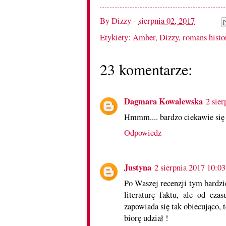
By
Dizzy
-
sierpnia 02, 2017
Etykiety:
Amber
,
Dizzy
,
romans histo
23 komentarze:
Dagmara Kowalewska
2 sie
Hmmm.... bardzo ciekawie się 
Odpowiedz
Justyna
2 sierpnia 2017 10:03
Po Waszej recenzji tym bardzi
literaturę faktu, ale od cza
zapowiada się tak obiecująco,
biorę udział !