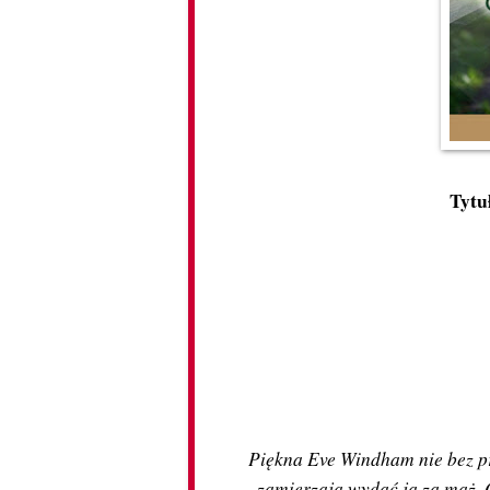
Tytu
Piękna Eve Windham nie bez pr
zamierzają wydać ją za mąż. O