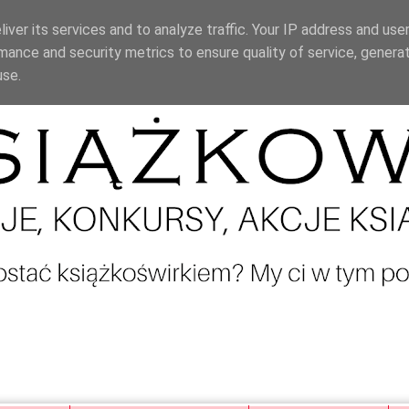
iver its services and to analyze traffic. Your IP address and use
mance and security metrics to ensure quality of service, genera
use.