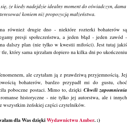
 się, że kiedy nadejdzie idealny moment do oświadczyn, dama
interesować koniem niż propozycją małżeństwa.
ma również drugie dno - niektóre rozterki bohaterów są
legamy presji społeczeństwa, a jeden błąd - jeden zawód -
na dalszy plan (nie tylko w kwestii miłości). Jest tutaj jakiś
 tle, który sama ujrzałam dopiero na kilka dni po ukończeniu
fenomenem, ale czytałam ją z prawdziwą przyjemnością. Jej
howością bohaterów, bardzo przypadł mi do gustu, choć
Chwili zapomnienia
ła poboczne postaci. Mimo to, dzięki
 romanse historyczne - nie tylko jej autorstwa, ale i innych
de wszystkim żeńskiej części czytelników.
wałam dla Was dzięki
Wydawnictwu Amber
. :)