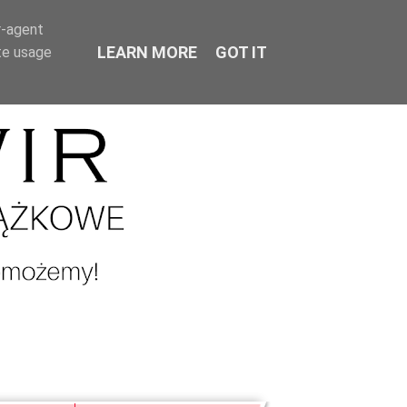
r-agent
LEARN MORE
GOT IT
te usage