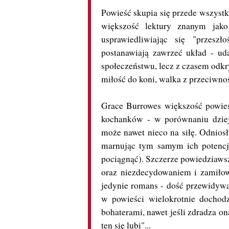
Powieść skupia się przede wszystk
większość lektury znanym jako
usprawiedliwiając się "przeszł
postanawiają zawrzeć układ - ud
społeczeństwu, lecz z czasem odkry
miłość do koni, walka z przeciwnoś
Grace Burrowes większość powieś
kochanków - w porównaniu dziej
może nawet nieco na siłę. Odnios
marnując tym samym ich potencj
pociągnąć). Szczerze powiedziawsz
oraz niezdecydowaniem i zamiłow
jedynie romans - dość przewidywa
w powieści wielokrotnie dochod
bohaterami, nawet jeśli zdradza on
ten się lubi"...