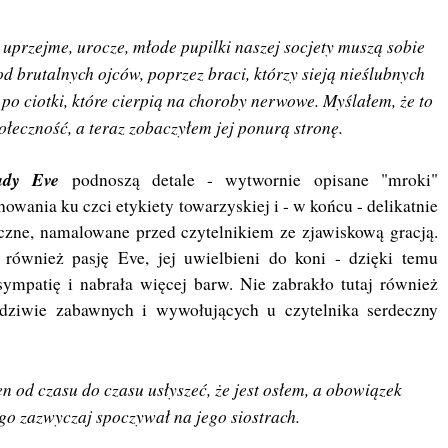
 uprzejme, urocze, młode pupilki naszej socjety muszą sobie
od brutalnych ojców, poprzez braci, którzy sieją nieślubnych
o ciotki, które cierpią na choroby nerwowe. Myślałem, że to
ołeczność, a teraz zobaczyłem jej ponurą stronę.
ady Eve
podnoszą detale - wytwornie opisane "mroki"
howania ku czci etykiety towarzyskiej i - w końcu - delikatnie
czne, namalowane przed czytelnikiem ze zjawiskową gracją.
 również pasję Eve, jej uwielbieni do koni - dzięki temu
ympatię i nabrała więcej barw. Nie zabrakło tutaj również
dziwie zabawnych i wywołujących u czytelnika serdeczny
n od czasu do czasu usłyszeć, że jest osłem, a obowiązek
go zazwyczaj spoczywał na jego siostrach.