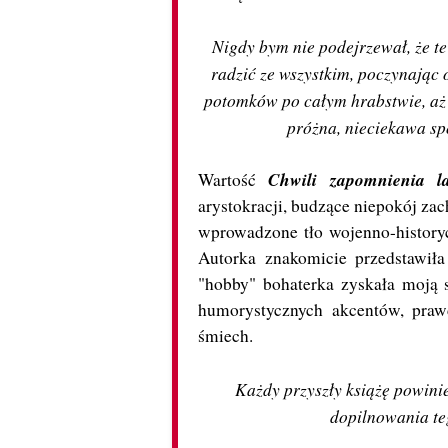
Nigdy bym nie podejrzewał, że te
radzić ze wszystkim, poczynając 
potomków po całym hrabstwie, aż p
próżna, nieciekawa sp
Chwili zapomnienia l
Wartość
arystokracji, budzące niepokój zac
wprowadzone tło wojenno-history
Autorka znakomicie przedstawiła
"hobby" bohaterka zyskała moją s
humorystycznych akcentów, praw
śmiech.
Każdy przyszły książę powinie
dopilnowania te