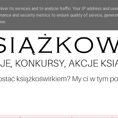
iver its services and to analyze traffic. Your IP address and use
mance and security metrics to ensure quality of service, genera
use.