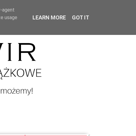
r-agent
LEARN MORE
GOT IT
te usage