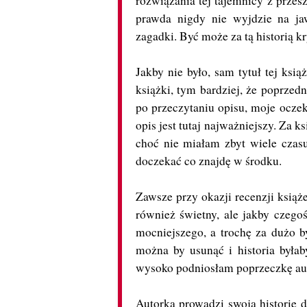
rozwiązania tej tajemnicy z przes
prawda nigdy nie wyjdzie na ja
zagadki. Być może za tą historią kr
Jakby nie było, sam tytuł tej ksi
książki, tym bardziej, że poprzed
po przeczytaniu opisu, moje oczek
opis jest tutaj najważniejszy. Za k
choć nie miałam zbyt wiele czas
doczekać co znajdę w środku.
Zawsze przy okazji recenzji książ
również świetny, ale jakby czego
mocniejszego, a trochę za dużo by
można by usunąć i historia byłaby
wysoko podniosłam poprzeczkę aut
Autorka prowadzi swoją historię d