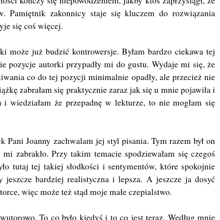
złości kończy się niepowodzeniem, jakby ktoś zaprzysiągł, że
w. Pamiętnik zakonnicy staje się kluczem do rozwiązania
yje się coś więcej.
ążki może już budzić kontrowersje. Byłam bardzo ciekawa tej
nie pozycje autorki przypadły mi do gustu. Wydaje mi się, że
iwania co do tej pozycji minimalnie opadły, ale przecież nie
siążkę zabrałam się praktycznie zaraz jak się u mnie pojawiła i
u i wiedziałam że przepadnę w lekturze, to nie mogłam się
ek Pani Joanny zachwalam jej styl pisania. Tym razem był on
ś mi zabrakło. Przy takim temacie spodziewałam się czegoś
ło tutaj tej takiej słodkości i sentymentów, które spokojnie
 jeszcze bardziej realistyczna i lepsza. A jeszcze ja dosyć
orce, więc może też stąd moje małe czepialstwo.
wutorowo. To co było kiedyś i to co jest teraz. Według mnie