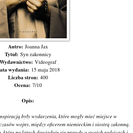
Autro:
Joanna Jax
Tytuł:
Syn zakonnicy
Wydawnictwo:
Videograf
ata wydania:
15 maja 2018
Liczba stron:
400
Ocena:
7/10
Opis:
j inspiracją były wydarzenia, które mogły mieć miejsce w
 czasów wojny, między oficerem niemieckim i siostrą zakonną.
, które po latach dowiaduje się prawdy o swoich rodzicach i