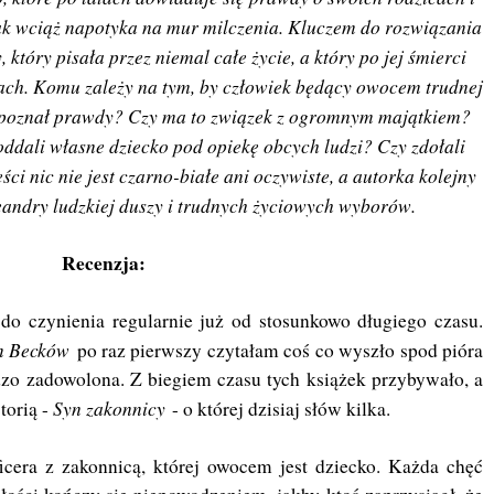
ak wciąż napotyka na mur milczenia. Kluczem do rozwiązania
 który pisała przez niemal całe życie, a który po jej śmierci
ach. Komu zależy na tym, by człowiek będący owocem trudnej
ie poznał prawdy? Czy ma to związek z ogromnym majątkiem?
oddali własne dziecko pod opiekę obcych ludzi? Czy zdołali
ci nic nie jest czarno-białe ani oczywiste, a autorka kolejny
andry ludzkiej duszy i trudnych życiowych wyborów.
Recenzja:
czynienia regularnie już od stosunkowo długiego czasu.
n Becków
po raz pierwszy czytałam coś co wyszło spod pióra
dzo zadowolona. Z biegiem czasu tych książek przybywało, a
Syn zakonnicy
torią -
- o której dzisiaj słów kilka.
icera z zakonnicą, której owocem jest dziecko. Każda chęć