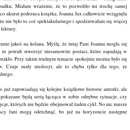
padku. Miałam wrażenie, że to pozwoliło mi trochę samej
to co akurat podrzuca książka. Joanna Jax całkowicie wciągnęła
e nie było to coś spektakularnego i spodziewałam się więcej
lektury.
mnie jakoś na kolana. Myślę, że tutaj Pani Joanna mogła się
że potrafi stworzyć niesamowite postaci, które zapadają w
brakło. Przy takim trudnym temacie spokojnie można było się
 Czuje mały niedosyt, ale to chyba tylko dla tego, że
alnego.
 już zapowiadają się kolejne książkowe historie autorki, ale
 pokazane będą serią łącząca w sobie odrębne sytuacje, czy
ycje, których nie będzie obejmował żaden cykl. No nic musze
cy fani mogą odetchnąć, bo już na horyzoncie następne