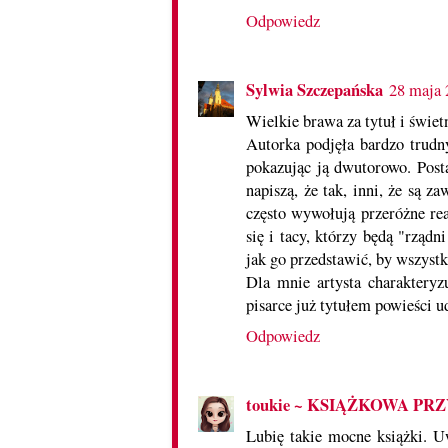
Odpowiedz
Sylwia Szczepańska
28 maja 
Wielkie brawa za tytuł i świet
Autorka podjęła bardzo trudny
pokazując ją dwutorowo. Posta
napiszą, że tak, inni, że są 
często wywołują przeróżne rea
się i tacy, którzy będą "rząd
jak go przedstawić, by wszyst
Dla mnie artysta charakteryz
pisarce już tytułem powieści u
Odpowiedz
toukie ~ KSIĄŻKOWA PR
Lubię takie mocne książki. U