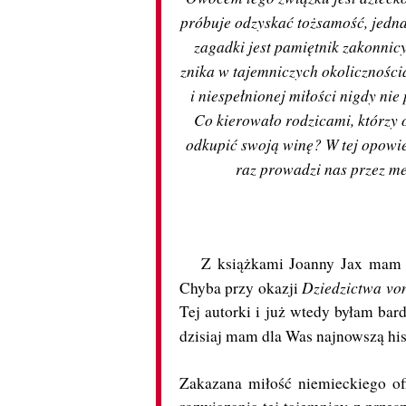
próbuje odzyskać tożsamość, jedn
zagadki jest pamiętnik zakonnicy,
znika w tajemniczych okoliczności
i niespełnionej miłości nigdy n
Co kierowało rodzicami, którzy 
odkupić swoją winę? W tej opowieś
raz prowadzi nas przez me
Z książkami Joanny Jax mam do 
Dziedzictwa vo
Chyba przy okazji
Tej autorki i już wtedy byłam bar
dzisiaj mam dla Was najnowszą his
Zakazana miłość niemieckiego of