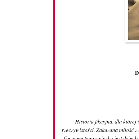
D
Historia fikcyjna, dla które
rzeczywistości. Zakazana miłość z
Owocem tego związku jest dziecko