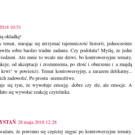
2018 10:51
ną okładkę!
 temat, starając się utrzymać tajemniczość historii, jednocześnie
wiła sobie bardzo trudne zadanie. Czy podołała? Myślę, że jedni
zawiedzeni. Ale mnie to wcale nie dziwi, bo kontrowersyjne tematy,
kcje, od akceptacji i zrozumienia, po złość i oburzenie ( a znajdą
ni krwi" w powieści). Temat kontrowersyjny, a zarazem delikatny...
kich zadowolić. Po prostu -niemożliwe.
uje się tym, że wywołuje emocję- dobre czy złe, ale emocje. A
dało się wywołać reakcję czytelnika.
ZYSTAŃ
28 maja 2018 12:28
ważam, że powinno się częściej sięgać po kontrowersyjne tematy.